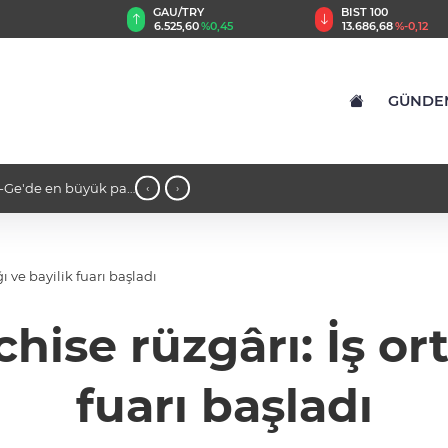
TRY
BIST 100
USD
60
%0,45
13.686,68
%-0,12
47,5936
%0,06
GÜNDE
saygıyla anıldı
11:01 - Daha yeşil Milas için yoğun ça
‹
›
ı ve bayilik fuarı başladı
ise rüzgârı: İş ort
fuarı başladı