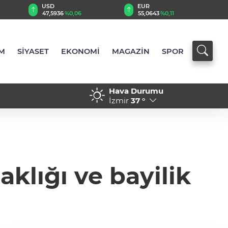
EUR
GBP
55,0643
%0,11
64,2088
%0,18
M
SİYASET
EKONOMİ
MAGAZİN
SPOR
Hava Durumu
lışma
10:46 - Bursa Osmangazili 
İzmir
37 °
paylaştı
aklığı ve bayilik