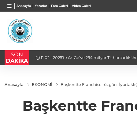
BGN
VND
GAU/
Anasayfa
Yazarlar
Foto Galeri
Video Galeri
28,0626
%0,37
0,0018
%0,15
6.525,
SON
 büyük pay
11:02 - İzmir Karabağlar'da Gazeteci Barış Selçuk 
DAKİKA
Anasayfa
EKONOMİ
Başkentte Franchise rüzgârı: İş ortaklığ
Başkentte Franch