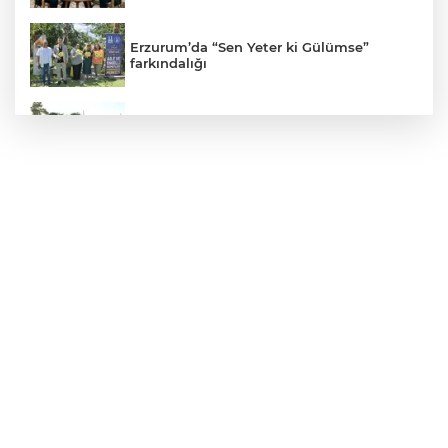
Erzurum’da “Sen Yeter ki Gülümse”
farkındalığı
Manisa Büyükşehir İle “Mahallemde
Şenlik Var”
Temmuz'da 107 bin gıda denetimine 250
milyon TL ceza kesildi
Metin Sözen Okulu Gaziantep'te
kuruldu... Koruma kültürü yeni nesillere
aktarılacak
Edirne Keşan'da internet üzerinden
'emniyet kemeri' dolandırıcılığı