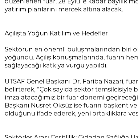
düzenlenen fuar, 28 Eylül'e kadar bayilik model
yatırım planlarını mercek altına alacak.
Açılışta Yoğun Katılım ve Hedefler
Sektörün en önemli buluşmalarından biri ola
yoğundu. Açılış konuşmalarında, fuarın he
sağlayacağı katkıya vurgu yapıldı.
UTSAF Genel Başkanı Dr. Fariba Nazari, fuara
belirterek, “Çok sayıda sektör temsilcisiyle bi
imza atacağımız bir fuar dönemi geçireceğiz,
Başkanı Nusret Öksüz ise fuarın başkent ve
olduğunu ifade ederek, yeni ortaklıklara v
Sektörler Arası Çeşitlilik: Gıdadan Sağlığa U