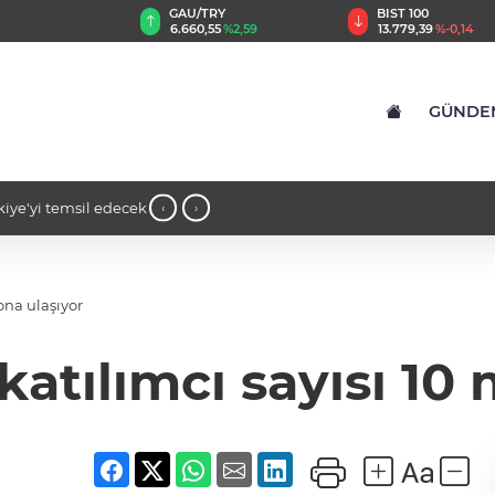
GAU/TRY
BIST 100
8
%0,32
6.660,55
%2,59
13.779,39
%-0,14
GÜNDE
kiye'yi temsil edecek
14:16 - İş insanı Ali Bıdı'dan sağlıklı
‹
›
açıklamalar... 77 yaşında gençlik muciz
ona ulaşıyor
katılımcı sayısı 10 