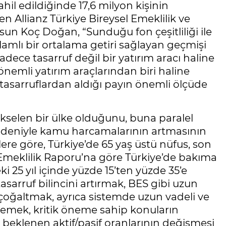
il edildiğinde 17,6 milyon kişinin
en Allianz Türkiye Bireysel Emeklilik ve
sun Koç Doğan, “Sunduğu fon çeşitliliği ile
amlı bir ortalama getiri sağlayan geçmişi
sadece tasarruf değil bir yatırım aracı haline
nemli yatırım araçlarından biri haline
 tasarruflardan aldığı payın önemli ölçüde
yükselen bir ülke olduğunu, buna paralel
nedeniyle kamu harcamalarının artmasının
re göre, Türkiye’de 65 yaş üstü nüfus, son
el Emeklilik Raporu’na göre Türkiye’de bakıma
i 25 yıl içinde yüzde 15’ten yüzde 35’e
sarruf bilincini artırmak, BES gibi uzun
ı çoğaltmak, ayrıca sistemde uzun vadeli ve
klemek, kritik öneme sahip konuların
 beklenen aktif/pasif oranlarının değişmesi