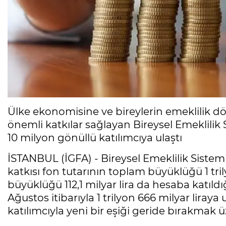
Ülke ekonomisine ve bireylerin emeklilik 
önemli katkılar sağlayan Bireysel Emeklilik S
10 milyon gönüllü katılımcıya ulaştı
İSTANBUL (İGFA) - Bireysel Emeklilik Sistemi’
katkısı fon tutarının toplam büyüklüğü 1 tri
büyüklüğü 112,1 milyar lira da hesaba katıl
Ağustos itibarıyla 1 trilyon 666 milyar liraya
katılımcıyla yeni bir eşiği geride bırakmak ü