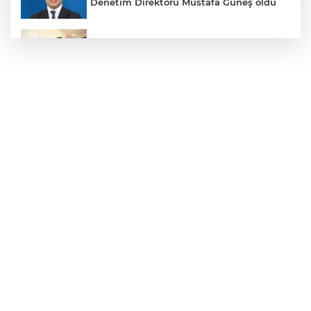
Denetim Direktörü Mustafa Güneş oldu
Malatya Büyükşehir’den Hekimhan’a dev
yatırım
Sakarya’da ücretsiz doğalgaza
kavuşacaklar
Yalova'da makine arızası yapan tanker
güvenli bölgeye çekildi
Eskişehir Büyükşehir’den kırsal
mahallelere yol yatırımı