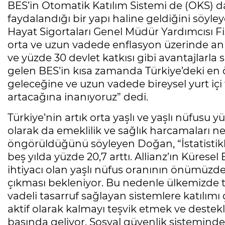
BES’in Otomatik Katılım Sistemi de (OKS) dah
faydalandığı bir yapı haline geldiğini söyley
Hayat Sigortaları Genel Müdür Yardımcısı Fi
orta ve uzun vadede enflasyon üzerinde anl
ve yüzde 30 devlet katkısı gibi avantajlarla 
gelen BES’in kısa zamanda Türkiye’deki en ö
geleceğine ve uzun vadede bireysel yurt içi
artacağına inanıyoruz” dedi.
Türkiye’nin artık orta yaşlı ve yaşlı nüfusu 
olarak da emeklilik ve sağlık harcamaları 
öngörüldüğünü söyleyen Doğan, “İstatistikle
beş yılda yüzde 20,7 arttı. Allianz’ın Küres
ihtiyacı olan yaşlı nüfus oranının önümüzdek
çıkması bekleniyor. Bu nedenle ülkemizde ta
vadeli tasarruf sağlayan sistemlere katılım
aktif olarak kalmayı teşvik etmek ve deste
başında geliyor. Sosyal güvenlik sisteminde