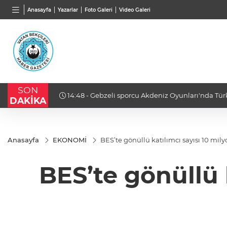
TND
BGN
VND
Anasayfa
Yazarlar
Foto Galeri
Video Galeri
16,3788
%0,90
27,9743
%-0,22
0,001
SON
14:48 - Gebzeli sporcu Akdeniz Oyunları'nda Tür
DAKİKA
Anasayfa
EKONOMİ
BES’te gönüllü katılımcı sayısı 10 mily
BES’te gönüllü 