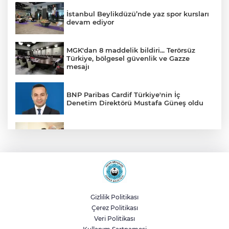
İstanbul Beylikdüzü’nde yaz spor kursları
devam ediyor
MGK'dan 8 maddelik bildiri... Terörsüz
Türkiye, bölgesel güvenlik ve Gazze
mesajı
BNP Paribas Cardif Türkiye'nin İç
Denetim Direktörü Mustafa Güneş oldu
Malatya Büyükşehir’den Hekimhan’a dev
yatırım
Sakarya’da ücretsiz doğalgaza
kavuşacaklar
Gizlilik Politikası
Çerez Politikası
Yalova'da makine arızası yapan tanker
Veri Politikası
güvenli bölgeye çekildi