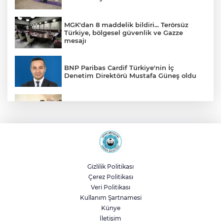
MGK'dan 8 maddelik bildiri... Terörsüz
Türkiye, bölgesel güvenlik ve Gazze
mesajı
BNP Paribas Cardif Türkiye'nin İç
Denetim Direktörü Mustafa Güneş oldu
Malatya Büyükşehir’den Hekimhan’a dev
yatırım
Sakarya’da ücretsiz doğalgaza
kavuşacaklar
Gizlilik Politikası
Çerez Politikası
Yalova'da makine arızası yapan tanker
Veri Politikası
güvenli bölgeye çekildi
Kullanım Şartnamesi
Künye
İletişim