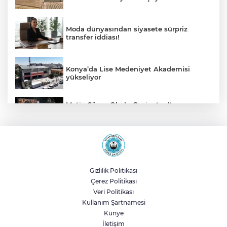
Moda dünyasından siyasete sürpriz
transfer iddiası!
Konya’da Lise Medeniyet Akademisi
yükseliyor
Metin Sözen Okulu Gaziantep'te
kuruldu... Koruma kültürü yeni nesillere
aktarılacak
Manisa Büyükşehir İle “Mahallemde
Şenlik Var”
Gizlilik Politikası
Çerez Politikası
Edirne Keşan'da internet üzerinden
Veri Politikası
'emniyet kemeri' dolandırıcılığı
Kullanım Şartnamesi
Künye
İletişim