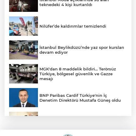
teknedeki 4 kişi kurtarıldı
Nilüfer’de kaldırımlar temizlendi
İstanbul Beylikdüzü’nde yaz spor kursları
devam ediyor
MGK'dan 8 maddelik bildiri... Terörsüz
Türkiye, bölgesel güvenlik ve Gazze
mesajı
BNP Paribas Cardif Türkiye'nin İç
Denetim Direktörü Mustafa Güneş oldu
Malatya Büyükşehir’den Hekimhan’a dev
yatırım