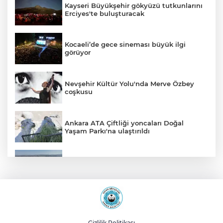
Kayseri Büyükşehir gökyüzü tutkunlarını
Erciyes'te buluşturacak
Kocaeli’de gece sineması büyük ilgi
görüyor
Nevşehir Kültür Yolu'nda Merve Özbey
coşkusu
Ankara ATA Çiftliği yoncaları Doğal
Yaşam Parkı'na ulaştırıldı
Bursa Şehir Hastanesi otoparkı bu ay
hizmete açılıyor
Sakarya Akyazı’da altyapı hattı için saha
çalışmaları başladı
Gizlilik Politikası