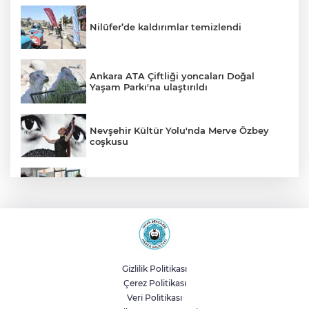
Nilüfer’de kaldırımlar temizlendi
Ankara ATA Çiftliği yoncaları Doğal
Yaşam Parkı'na ulaştırıldı
Nevşehir Kültür Yolu'nda Merve Özbey
coşkusu
Konya Selçuklu'da Başkan
Pekyatırmacı'dan esnaf ziyareti
Konya'da Başkan Altay öğrencilerin
heyecanına ortak oldu
Gizlilik Politikası
Çerez Politikası
Malatya Büyükşehir’den Hekimhan’a dev
Veri Politikası
yatırım