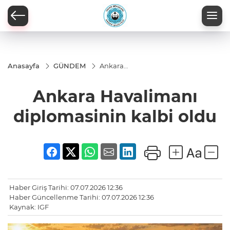
Anasayfa
GÜNDEM
Ankara
Havalimanı
diplomasinin
Ankara Havalimanı
kalbi oldu
diplomasinin kalbi oldu
Haber Giriş Tarihi: 07.07.2026 12:36
Haber Güncellenme Tarihi: 07.07.2026 12:36
Kaynak: IGF