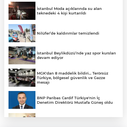
İstanbul Moda açıklarında su alan
teknedeki 4 kişi kurtarıldı
Nilüfer’de kaldırımlar temizlendi
İstanbul Beylikdüzü’nde yaz spor kursları
devam ediyor
MGK'dan 8 maddelik bildiri... Terörsüz
Türkiye, bölgesel güvenlik ve Gazze
mesajı
BNP Paribas Cardif Türkiye'nin İç
Denetim Direktörü Mustafa Güneş oldu
Malatya Büyükşehir’den Hekimhan’a dev
yatırım