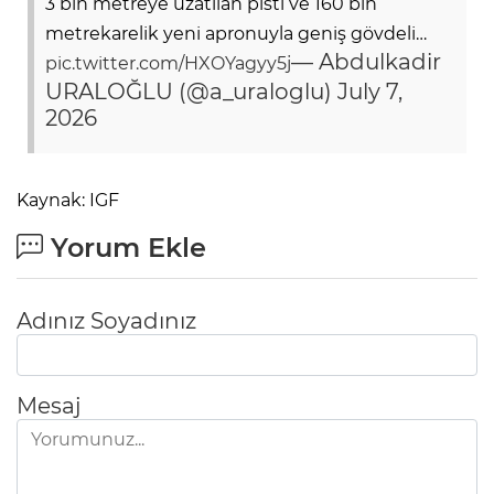
3 bin metreye uzatılan pisti ve 160 bin
metrekarelik yeni apronuyla geniş gövdeli…
— Abdulkadir
pic.twitter.com/HXOYagyy5j
URALOĞLU (@a_uraloglu)
July 7,
2026
Kaynak: IGF
Yorum Ekle
Adınız Soyadınız
Mesaj