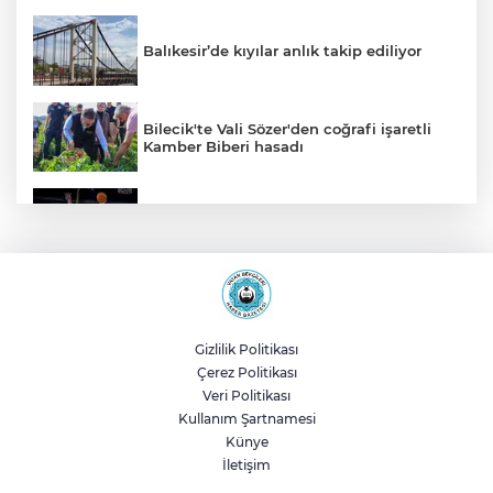
Balıkesir’de kıyılar anlık takip ediliyor
Bilecik'te Vali Sözer'den coğrafi işaretli
Kamber Biberi hasadı
TOFAŞ potada yeni sezonu hazır
Osman Gazi platformu Eylül'de göreve
başlayacak... Gabar’da günlük petrol
üretimi 83 bin 200 varile ulaştı
Gizlilik Politikası
Çerez Politikası
BTSO Başkanı Burkay, 2030 vizyonunu
Veri Politikası
62. Meslek Komitesi ile değerlendirdi
Kullanım Şartnamesi
Künye
Muharrem İnce’den Nâzım Hikmet
İletişim
göndermeli paylaşım: Vatan hainliğine