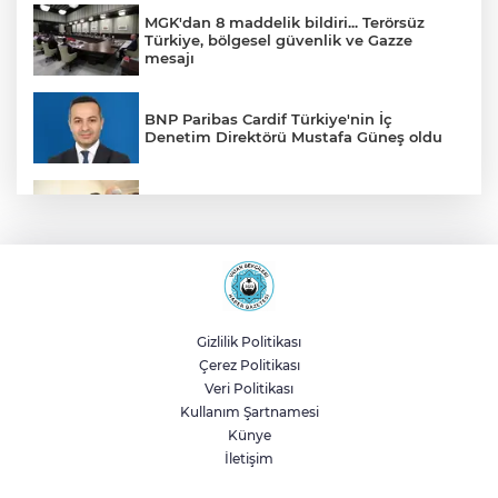
MGK'dan 8 maddelik bildiri... Terörsüz
Türkiye, bölgesel güvenlik ve Gazze
mesajı
BNP Paribas Cardif Türkiye'nin İç
Denetim Direktörü Mustafa Güneş oldu
Malatya Büyükşehir’den Hekimhan’a dev
yatırım
Sakarya’da ücretsiz doğalgaza
kavuşacaklar
Gizlilik Politikası
Çerez Politikası
Yalova'da makine arızası yapan tanker
Veri Politikası
güvenli bölgeye çekildi
Kullanım Şartnamesi
Künye
İletişim
Eskişehir Büyükşehir’den kırsal
mahallelere yol yatırımı