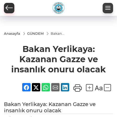
Anasayfa
GÜNDEM
Bakan
Yerlikaya:
Kazanan
Bakan Yerlikaya:
Gazze ve
insanlık
onuru
Kazanan Gazze ve
olacak
insanlık onuru olacak
Bakan Yerlikaya: Kazanan Gazze ve
insanlık onuru olacak