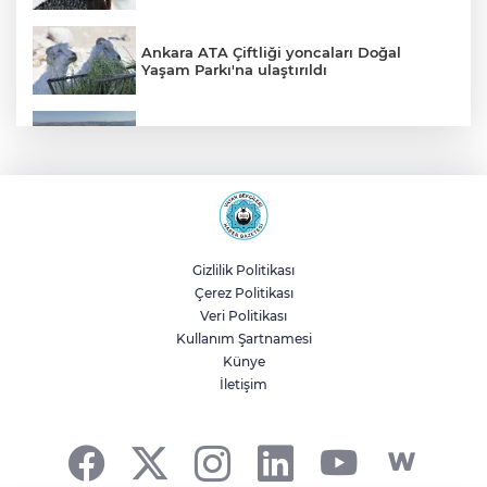
Ankara ATA Çiftliği yoncaları Doğal
Yaşam Parkı'na ulaştırıldı
Bursa Şehir Hastanesi otoparkı bu ay
hizmete açılıyor
Sakarya Akyazı’da altyapı hattı için saha
çalışmaları başladı
Gizlilik Politikası
Çerez Politikası
Genel Sekreter Dr. Baraçlı’dan Gölcük’teki
Veri Politikası
projelere yakın takip
Kullanım Şartnamesi
Künye
İletişim
2025'te Ar-Ge'ye 254 milyar TL harcadık!
Ar-Ge'de en büyük pay üniversitelere