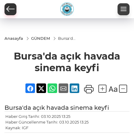
Anasayfa
GÜNDEM
Bursa'da
açık
havada
Bursa'da açık havada
sinema
keyfi
sinema keyfi
Bursa'da açık havada sinema keyfi
Haber Giriş Tarihi: 03.10.2025 13:25
Haber Güncellenme Tarihi: 03.10.2025 13:25
Kaynak: IGF