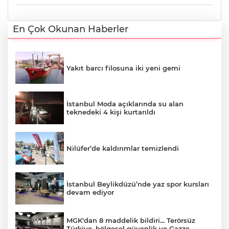
En Çok Okunan Haberler
Yakıt barcı filosuna iki yeni gemi
İstanbul Moda açıklarında su alan
teknedeki 4 kişi kurtarıldı
Nilüfer’de kaldırımlar temizlendi
İstanbul Beylikdüzü’nde yaz spor kursları
devam ediyor
MGK'dan 8 maddelik bildiri... Terörsüz
Türkiye, bölgesel güvenlik ve Gazze