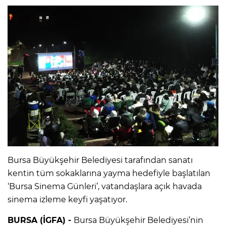
Bursa Büyükşehir Belediyesi tarafından sanatı
kentin tüm sokaklarına yayma hedefiyle başlatılan
‘Bursa Sinema Günleri’, vatandaşlara açık havada
sinema izleme keyfi yaşatıyor.
BURSA (İGFA) -
Bursa Büyükşehir Belediyesi’nin