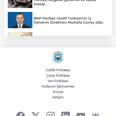
mesajı
BNP Paribas Cardif Türkiye'nin İç
Denetim Direktörü Mustafa Güneş oldu
Malatya Büyükşehir’den Hekimhan’a dev
yatırım
Sakarya’da ücretsiz doğalgaza
kavuşacaklar
Gizlilik Politikası
Çerez Politikası
Yalova'da makine arızası yapan tanker
Veri Politikası
güvenli bölgeye çekildi
Kullanım Şartnamesi
Künye
İletişim
Eskişehir Büyükşehir’den kırsal
mahallelere yol yatırımı