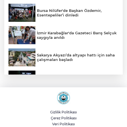
Bursa Nilüfer'de Başkan Özdemir,
Esentepeliler’i dinledi
İzmir Karabağlar'da Gazeteci Barış Selçuk
saygıyla anıldı
Sakarya Akyazı’da altyapı hattı için saha
çalışmaları başladı
Kocaeli’de gece sineması büyük ilgi
görüyor
Manisa Kula'da sıcak asfalt tamamlandı
Gizlilik Politikası
Çerez Politikası
2025'te Ar-Ge'ye 254 milyar TL harcadık!
Veri Politikası
Ar-Ge'de en büyük pay üniversitelere