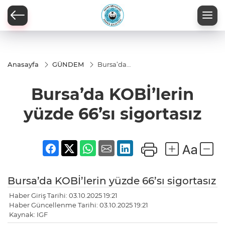
Anasayfa
GÜNDEM
Bursa’da
KOBİ’lerin
yüzde
Bursa’da KOBİ’lerin
66’sı
sigortasız
yüzde 66’sı sigortasız
Bursa’da KOBİ’lerin yüzde 66’sı sigortasız
Haber Giriş Tarihi: 03.10.2025 19:21
Haber Güncellenme Tarihi: 03.10.2025 19:21
Kaynak: IGF