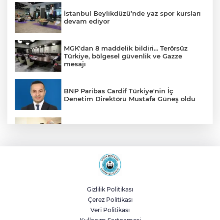
İstanbul Beylikdüzü’nde yaz spor kursları
devam ediyor
MGK'dan 8 maddelik bildiri... Terörsüz
Türkiye, bölgesel güvenlik ve Gazze
mesajı
BNP Paribas Cardif Türkiye'nin İç
Denetim Direktörü Mustafa Güneş oldu
Malatya Büyükşehir’den Hekimhan’a dev
yatırım
Sakarya’da ücretsiz doğalgaza
kavuşacaklar
Gizlilik Politikası
Çerez Politikası
Yalova'da makine arızası yapan tanker
Veri Politikası
güvenli bölgeye çekildi