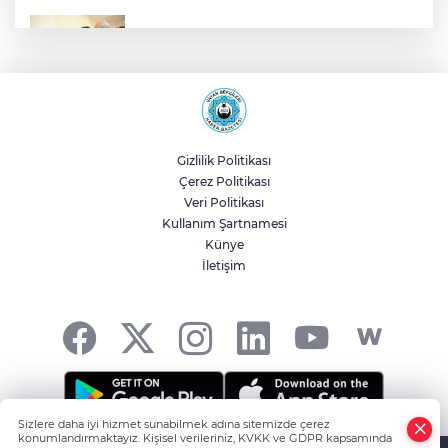
Malatya Büyükşehir’den Hekimhan’a dev
yatırım
Sakarya’da ücretsiz doğalgaza
kavuşacaklar
Gizlilik Politikası
Çerez Politikası
Yalova'da makine arızası yapan tanker
Veri Politikası
güvenli bölgeye çekildi
Kullanım Şartnamesi
Künye
İletişim
Eskişehir Büyükşehir’den kırsal
mahallelere yol yatırımı
Sizlere daha iyi hizmet sunabilmek adına sitemizde çerez
konumlandırmaktayız. Kişisel verileriniz, KVKK ve GDPR kapsamında