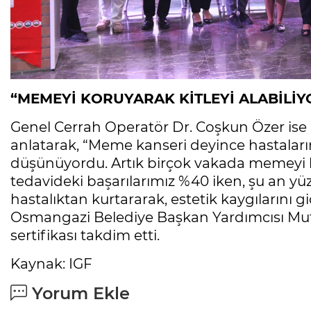
“MEMEYİ KORUYARAK KİTLEYİ ALABİLİY
Genel Cerrah Operatör Dr. Coşkun Özer ise
anlatarak, “Meme kanseri deyince hastalar
düşünüyordu. Artık birçok vakada memeyi ko
tedavideki başarılarımız %40 iken, şu an yü
hastalıktan kurtararak, estetik kaygılarını
Osmangazi Belediye Başkan Yardımcısı Mutl
sertifikası takdim etti.
Kaynak: IGF
Yorum Ekle