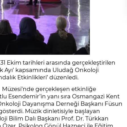
1 Ekim tarihleri arasında gerçekleştirilen
ık Ayı’ kapsamında Uludağ Onkoloji
alık Etkinlikleri’ düzenledi.
 Müzesi’nde gerçekleşen etkinliğe
lu Esendemir’in yanı sıra Osmangazi Kent
 Onkoloji Dayanışma Derneği Başkanı Füsun
österdi. Müzik dinletisiyle başlayan
ji Bilim Dalı Başkanı Prof. Dr. Türkkan
 Özer, Psikolog Gönül Hazneci ile Eğitim