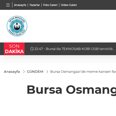
BGN
VND
GAU/
Anasayfa
Yazarlar
Foto Galeri
Video Galeri
27,9743
%-0,22
0,0018
%0,23
6.519,
SON
ncül
22:47 - Bursa’da TEKNOSAB KOBİ OSB tanıtıldı..
DAKİKA
yolculuğunda yeni dönem
Anasayfa
GÜNDEM
Bursa Osmangazi'de meme kanseri far
Bursa Osmanga