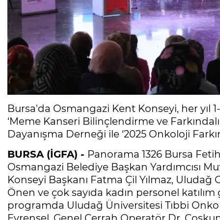
Bursa'da Osmangazi Kent Konseyi, her yıl 1-3
‘Meme Kanseri Bilinçlendirme ve Farkındal
Dayanışma Derneği ile ‘2025 Onkoloji Farkınd
BURSA (İGFA) -
Panorama 1326 Bursa Fetih
Osmangazi Belediye Başkan Yardımcısı Mut
Konseyi Başkanı Fatma Çil Yılmaz, Uludağ
Önen ve çok sayıda kadın personel katılım g
programda Uludağ Üniversitesi Tıbbi Onkolo
Evrensel, Genel Cerrah Operatör Dr. Coşkun