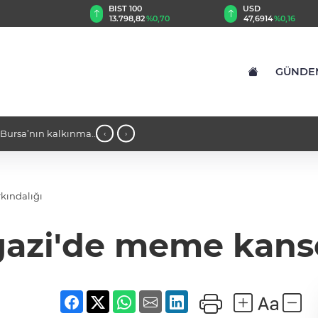
TRY
BIST 100
USD
93
%0,42
13.798,82
%0,70
47,6914
%0,16
GÜNDE
. Bursa’nın kalkınma
21:18 - Kocaeli Darıca’ya Büyükşehir
‹
›
kındalığı
zi'de meme kanser