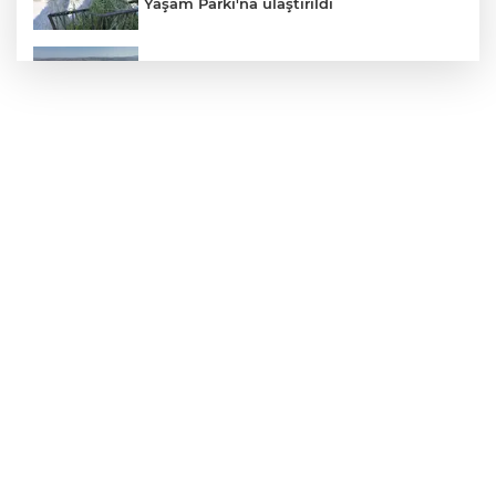
Yaşam Parkı'na ulaştırıldı
Bursa Şehir Hastanesi otoparkı bu ay
hizmete açılıyor
Sakarya Akyazı’da altyapı hattı için saha
çalışmaları başladı
Genel Sekreter Dr. Baraçlı’dan Gölcük’teki
projelere yakın takip
2025'te Ar-Ge'ye 254 milyar TL harcadık!
Ar-Ge'de en büyük pay üniversitelere