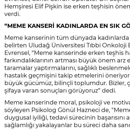
Hemşiresi Elif Pişkin ise erken teşhisin öne
verdi.
“MEME KANSERİ KADINLARDA EN SIK G
Meme kanserinin tüm dünyada kadınlarda e
belirten Uludağ Üniversitesi Tıbbi Onkoloji 
Evrensel, “Meme kanserinde erken teşhis ha
farkındalıklarının artması büyük önem arz ed
taramalar yaptırmalarını, sağlıklı beslenmeleri
hastalık geçmişini takip etmelerini öneri
büyük gücümüz, bilinçli toplumdur. Bizler, 
şifaya varan sonuçları görüyoruz” dedi.
Meme kanserinde moral, psikoloji ve moti
söyleyen Psikolog Gönül Hazneci de, “Mem
duygusal iyiliği, tedavi sürecinin başarısını a
sağlamlığı yakalayanlar bu süreci daha sancı