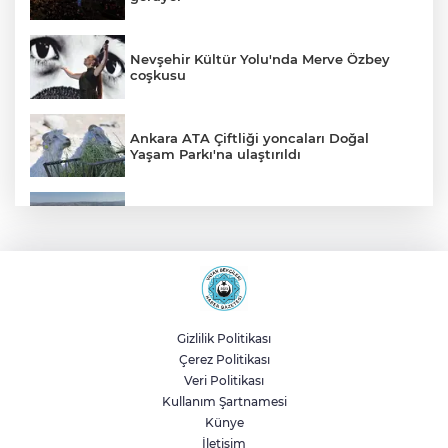
Nevşehir Kültür Yolu'nda Merve Özbey
coşkusu
Ankara ATA Çiftliği yoncaları Doğal
Yaşam Parkı'na ulaştırıldı
Bursa Şehir Hastanesi otoparkı bu ay
hizmete açılıyor
Sakarya Akyazı’da altyapı hattı için saha
çalışmaları başladı
Gizlilik Politikası
Çerez Politikası
Genel Sekreter Dr. Baraçlı’dan Gölcük’teki
Veri Politikası
projelere yakın takip
Kullanım Şartnamesi
Künye
İletişim