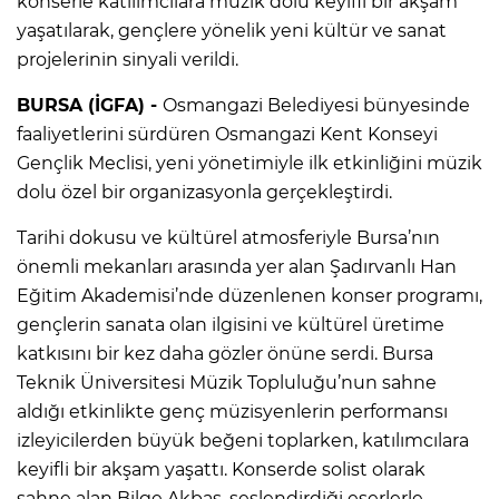
konserle katılımcılara müzik dolu keyifli bir akşam
yaşatılarak, gençlere yönelik yeni kültür ve sanat
projelerinin sinyali verildi.
BURSA (İGFA) -
Osmangazi Belediyesi bünyesinde
faaliyetlerini sürdüren Osmangazi Kent Konseyi
Gençlik Meclisi, yeni yönetimiyle ilk etkinliğini müzik
dolu özel bir organizasyonla gerçekleştirdi.
Tarihi dokusu ve kültürel atmosferiyle Bursa’nın
önemli mekanları arasında yer alan Şadırvanlı Han
Eğitim Akademisi’nde düzenlenen konser programı,
gençlerin sanata olan ilgisini ve kültürel üretime
katkısını bir kez daha gözler önüne serdi. Bursa
Teknik Üniversitesi Müzik Topluluğu’nun sahne
aldığı etkinlikte genç müzisyenlerin performansı
izleyicilerden büyük beğeni toplarken, katılımcılara
keyifli bir akşam yaşattı. Konserde solist olarak
sahne alan Bilge Akbaş, seslendirdiği eserlerle