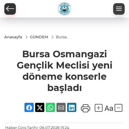
Anasayfa
GÜNDEM
Bursa
Osmangazi
Gençlik
Bursa Osmangazi
Meclisi yeni
döneme
konserle
Gençlik Meclisi yeni
başladı
döneme konserle
başladı
Haber Giriş Tarihi: 06.07.2026 15:24