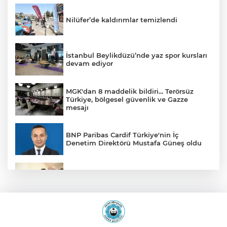
Nilüfer’de kaldırımlar temizlendi
İstanbul Beylikdüzü’nde yaz spor kursları
devam ediyor
MGK'dan 8 maddelik bildiri... Terörsüz
Türkiye, bölgesel güvenlik ve Gazze
mesajı
BNP Paribas Cardif Türkiye'nin İç
Denetim Direktörü Mustafa Güneş oldu
Malatya Büyükşehir’den Hekimhan’a dev
yatırım
Sakarya’da ücretsiz doğalgaza
kavuşacaklar