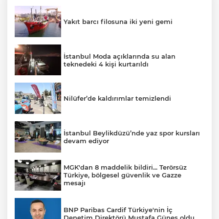
Yakıt barcı filosuna iki yeni gemi
İstanbul Moda açıklarında su alan
teknedeki 4 kişi kurtarıldı
Nilüfer’de kaldırımlar temizlendi
İstanbul Beylikdüzü’nde yaz spor kursları
devam ediyor
MGK'dan 8 maddelik bildiri... Terörsüz
Türkiye, bölgesel güvenlik ve Gazze
mesajı
BNP Paribas Cardif Türkiye'nin İç
Denetim Direktörü Mustafa Güneş oldu