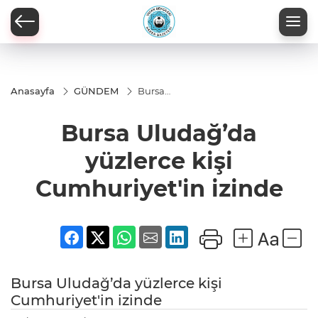
Anasayfa
GÜNDEM
Bursa
Uludağ’da
yüzlerce kişi
Bursa Uludağ’da
Cumhuriyet'in
izinde
yüzlerce kişi
Cumhuriyet'in izinde
Bursa Uludağ’da yüzlerce kişi
Cumhuriyet'in izinde