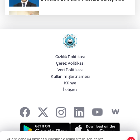
Malatya Büyükşehir’den Hekimhan’a dev
yatırım
Sakarya’da ücretsiz doğalgaza
kavuşacaklar
Gizlilik Politikası
Çerez Politikası
Yalova'da makine arızası yapan tanker
Veri Politikası
güvenli bölgeye çekildi
Kullanım Şartnamesi
Künye
İletişim
Eskişehir Büyükşehir’den kırsal
mahallelere yol yatırımı
Sizlere daha iyi hizmet sunabilmek adına sitemizde çerez