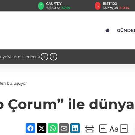
GAU/TRY
BIST 100
0,32
6.660,55
%2,59
13.779,39
%-0,14
GÜNDE
m üzerine dikkat çeken
14:16 - Gaziantep’te bin konut iç
‹
›
konutluk projeye temel
leri buluşuyor
 Çorum” ile dünya 