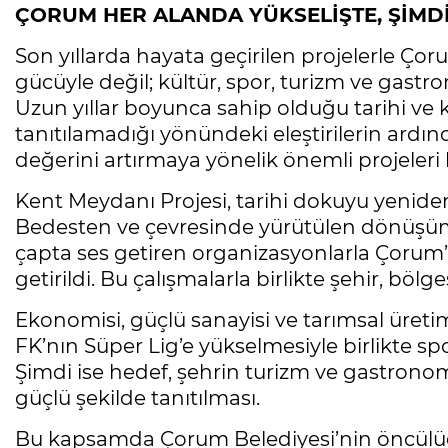
ÇORUM HER ALANDA YÜKSELİŞTE, ŞİMD
Son yıllarda hayata geçirilen projelerle Çor
gücüyle değil; kültür, spor, turizm ve gastr
Uzun yıllar boyunca sahip olduğu tarihi ve k
tanıtılamadığı yönündeki eleştirilerin ard
değerini artırmaya yönelik önemli projeleri 
Kent Meydanı Projesi, tarihi dokuyu yeniden
Bedesten ve çevresinde yürütülen dönüşüm pr
çapta ses getiren organizasyonlarla Çorum’u
getirildi. Bu çalışmalarla birlikte şehir, böl
Ekonomisi, güçlü sanayisi ve tarımsal üret
FK’nın Süper Lig’e yükselmesiyle birlikte s
Şimdi ise hedef, şehrin turizm ve gastrono
güçlü şekilde tanıtılması.
Bu kapsamda Çorum Belediyesi’nin öncülüğ