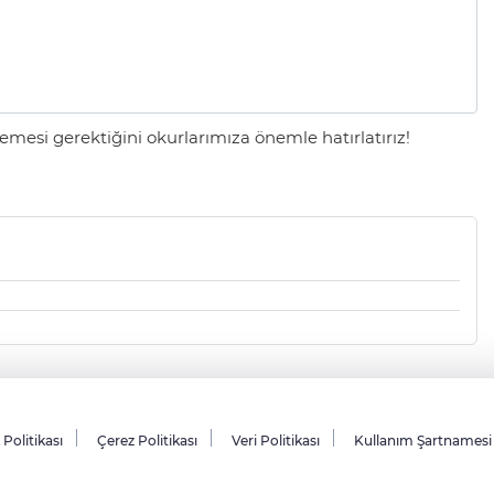
mesi gerektiğini okurlarımıza önemle hatırlatırız!
k Politikası
Çerez Politikası
Veri Politikası
Kullanım Şartnamesi