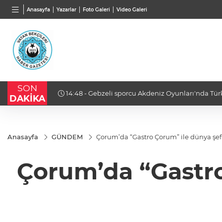
TND
BGN
VND
Anasayfa
Yazarlar
Foto Galeri
Video Galeri
16,3788
%0,90
27,9743
%-0,22
0,0018
%
SON
i temsil edecek
14:16 - İş insanı Ali Bıdı'dan sağlıklı yaşa
DAKİKA
açıklamalar... 77 yaşında gençlik mucizesi
Anasayfa
GÜNDEM
Çorum’da “Gastro Çorum” ile dünya şef
Çorum’da “Gastro