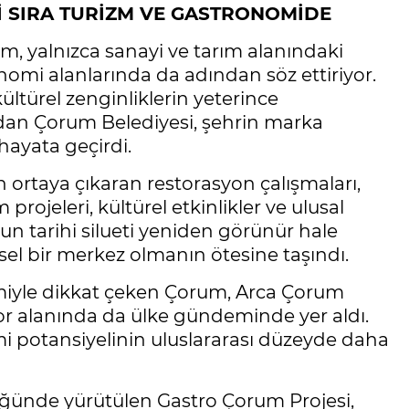
İ SIRA TURİZM VE GASTRONOMİDE
um, yalnızca sanayi ve tarım alanındaki
onomi alanlarında da adından söz ettiriyor.
ültürel zenginliklerin yeterince
ından Çorum Belediyesi, şehrin marka
hayata geçirdi.
 ortaya çıkaran restorasyon çalışmaları,
ojeleri, kültürel etkinlikler ve ulusal
n tarihi silueti yeniden görünür hale
gesel bir merkez olmanın ötesine taşındı.
imiyle dikkat çeken Çorum, Arca Çorum
por alanında da ülke gündeminde yer aldı.
mi potansiyelinin uluslararası düzeyde daha
ünde yürütülen Gastro Çorum Projesi,