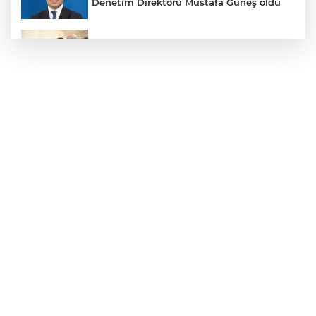
Denetim Direktörü Mustafa Güneş oldu
Malatya Büyükşehir’den Hekimhan’a dev
yatırım
Sakarya’da ücretsiz doğalgaza
kavuşacaklar
Yalova'da makine arızası yapan tanker
güvenli bölgeye çekildi
Eskişehir Büyükşehir’den kırsal
mahallelere yol yatırımı