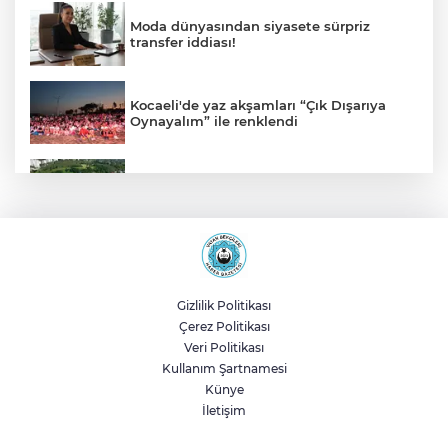
Moda dünyasından siyasete sürpriz
transfer iddiası!
Kocaeli'de yaz akşamları “Çık Dışarıya
Oynayalım” ile renklendi
Ordu Altınordu'da sporculara modern
spor tesisi
İzmir’de engelli yurttaşlar denizle
buluşuyor
Gizlilik Politikası
Çerez Politikası
Fuar 38'de 'Neşeli Günler' nostaljisi
Veri Politikası
Kullanım Şartnamesi
Künye
İletişim
Kayseri Büyükşehir'den suyun
geleceğine yatırım