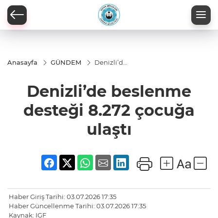
Anasayfa
GÜNDEM
Denizli’de
beslenme
desteği
Denizli’de beslenme
8.272
çocuğa
ulaştı
desteği 8.272 çocuğa
ulaştı
Haber Giriş Tarihi: 03.07.2026 17:35
Haber Güncellenme Tarihi: 03.07.2026 17:35
Kaynak: IGF