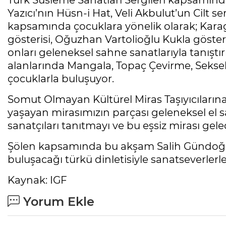
Türk Süsleme Sanatları Sergileri kapsamın
Yazıcı’nın Hüsn-i Hat, Veli Akbulut’un Cilt s
kapsamında çocuklara yönelik olarak; Kara
gösterisi, Oğuzhan Vartolioğlu Kukla gösteris
onları geleneksel sahne sanatlarıyla tanıştı
alanlarında Mangala, Topaç Çevirme, Seksek
çocuklarla buluşuyor.
Somut Olmayan Kültürel Miras Taşıyıcılarına
yaşayan mirasımızın parçası geleneksel el s
sanatçıları tanıtmayı ve bu eşsiz mirası ge
Şölen kapsamında bu akşam Salih Gündoğdu
buluşacağı türkü dinletisiyle sanatseverlerle
Kaynak: IGF
Yorum Ekle