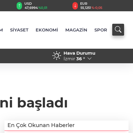
EUR
GBP
55,1251
%-0,05
64,3772
%0,00
M
SİYASET
EKONOMİ
MAGAZİN
SPOR
Hava Durumu
htar teslimi yapıldı... 5 bin
13:50 - Hayvancılıkta diji
İzmir
36 °
ni başladı
En Çok Okunan Haberler