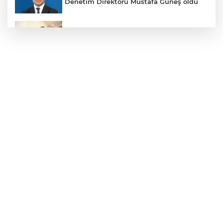
Denetim Direktörü Mustafa Güneş oldu
Malatya Büyükşehir’den Hekimhan’a dev
yatırım
Sakarya’da ücretsiz doğalgaza
kavuşacaklar
Yalova'da makine arızası yapan tanker
güvenli bölgeye çekildi
Eskişehir Büyükşehir’den kırsal
mahallelere yol yatırımı