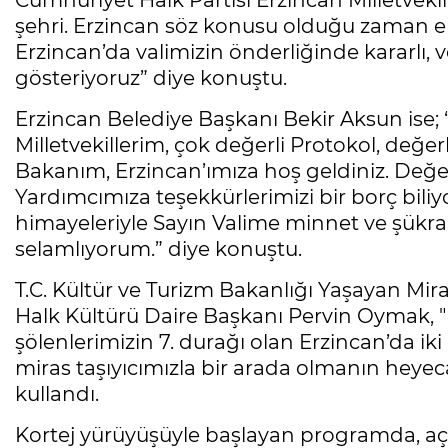
Cumhuriyet Halk Partisi Erzincan Milletvekil
şehri. Erzincan söz konusu olduğu zaman el
Erzincan’da valimizin önderliğinde kararlı,
gösteriyoruz” diye konuştu.
Erzincan Belediye Başkanı Bekir Aksun ise; 
Milletvekillerim, çok değerli Protokol, değer
Bakanım, Erzincan’ımıza hoş geldiniz. Değe
Yardımcımıza teşekkürlerimizi bir borç bili
himayeleriyle Sayın Valime minnet ve şükran
selamlıyorum.” diye konuştu.
T.C. Kültür ve Turizm Bakanlığı Yaşayan Mir
Halk Kültürü Daire Başkanı Pervin Oymak, "Bu
şölenlerimizin 7. durağı olan Erzincan’da ik
miras taşıyıcımızla bir arada olmanın heyec
kullandı.
Kortej yürüyüşüyle başlayan programda, açıl