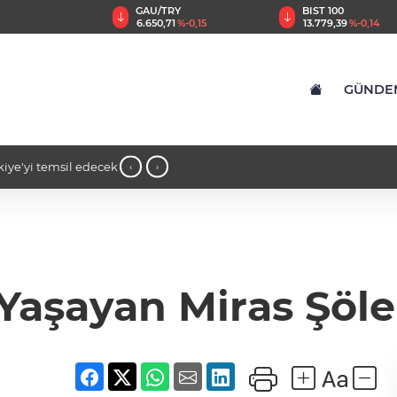
TRY
BIST 100
USD
71
%-0,15
13.779,39
%-0,14
47,6994
%0,01
GÜNDE
ine dikkat çeken
14:16 - Gaziantep’te bin konut için ana
‹
›
konutluk projeye temel
Yaşayan Miras Şöle