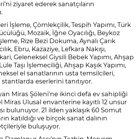
ri’ni ziyaret ederek sanatçıların
.
i İşleme, Çömlekçilik, Tespih Yapımı, Türk
ücülüğü, Mozaik, İğne Oyacılığı, Beykoz
İşleme, Rize Bezi Dokuma, Aynalı Çarık
ık, Ebru, Kazaziye, Lefkara Nakışı,
ari, Geleneksel Giysili Bebek Yapımı, Ahşap
Lüle Taşı İşlemeciliği, Ahşap Kaşık Yapımı,
ksel el sanatlarının usta temsilcileri,
tantlarda eserlerini tanıtıyor.
an Miras Şöleni'ne ikinci defa ev sahipliği
Miras Ulusal envanterine kayıtlı 12 unsur
sı bulunuyor. 21 ilden yaklaşık 60 Somut
ın katıldığı ve birçok sanat dalının
tçileriyle buluşuyor.