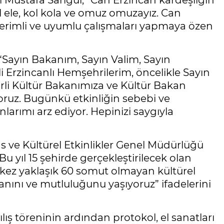
i Mustafa Sarıgül, “Can Erzincan kardeşliğin
 ele, kol kola ve omuz omuzayız. Can
 verimli ve uyumlu çalışmaları yapmaya özen
“Sayın Bakanım, Sayın Valim, Sayın
li Erzincanlı Hemşehrilerim, öncelikle Sayın
rli Kültür Bakanımıza ve Kültür Bakan
yoruz. Bugünkü etkinliğin sebebi ve
larımı arz ediyor. Hepinizi saygıyla
as ve Kültürel Etkinlikler Genel Müdürlüğü
 yıl 15 şehirde gerçekleştirilecek olan
i kez yaklaşık 60 somut olmayan kültürel
anını ve mutluluğunu yaşıyoruz” ifadelerini
ış töreninin ardından protokol, el sanatları