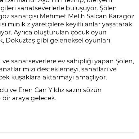
da Damlanur Aşcı’nın Tezhip, Meryem
ergileri sanatseverlerle buluşuyor. Şölen
göz sanatçısı Mehmet Melih Salcan Karagöz
i minik ziyaretçilere keyifli anlar yaşatarak
rıyor. Ayrıca oluşturulan çocuk oyun
, Dokuztaş gibi geleneksel oyunları
 ve sanatseverlere ev sahipliği yapan Şölen,
anatlarımızı desteklemeyi, sanatları ve
lecek kuşaklara aktarmayı amaçlıyor.
 ve Eren Can Yıldız sazın sözün
 bir araya gelecek.