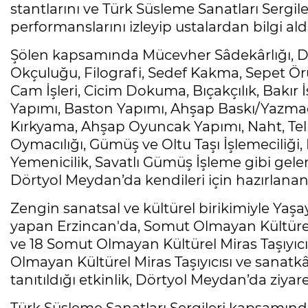
stantlarını ve Türk Süsleme Sanatları Sergile
performanslarını izleyip ustalardan bilgi aldı
Şölen kapsamında Mücevher Sâdekârlığı, Der
Okçuluğu, Filografi, Sedef Kakma, Sepet Ör
Cam İşleri, Cicim Dokuma, Bıçakçılık, Bakır 
Yapımı, Baston Yapımı, Ahşap Baskı/Yazmacıl
Kırkyama, Ahşap Oyuncak Yapımı, Naht, Telk
Oymacılığı, Gümüş ve Oltu Taşı İşlemeciliği, 
Yemenicilik, Savatlı Gümüş İşleme gibi gelene
Dörtyol Meydan’da kendileri için hazırlanan s
Zengin sanatsal ve kültürel birikimiyle Yaşay
yapan Erzincan'da, Somut Olmayan Kültürel 
ve 18 Somut Olmayan Kültürel Miras Taşıyıcı
Olmayan Kültürel Miras Taşıyıcısı ve sanatkâr
tanıtıldığı etkinlik, Dörtyol Meydan’da ziyare