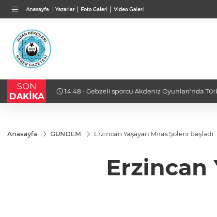
BGN
VND
GAU/
Anasayfa
Yazarlar
Foto Galeri
Video Galeri
27,9743
%-0,22
0,0018
%0,17
6.650,
SON
sil edecek
14:16 - İş insanı Ali Bıdı'dan sağlıklı yaşam üzer
DAKİKA
açıklamalar... 77 yaşında gençlik mucizesi
Anasayfa
GÜNDEM
Erzincan Yaşayan Miras Şöleni başladı
Erzincan 