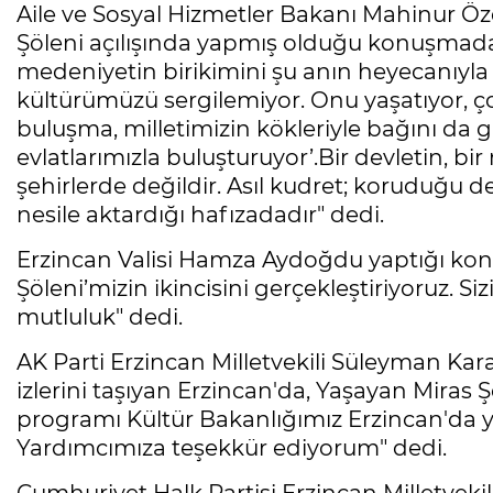
Aile ve Sosyal Hizmetler Bakanı Mahinur Ö
Şöleni açılışında yapmış olduğu konuşmada; 
medeniyetin birikimini şu anın heyecanıyla
kültürümüzü sergilemiyor. Onu yaşatıyor, ço
buluşma, milletimizin kökleriyle bağını da g
evlatlarımızla buluşturuyor’.Bir devletin, bir
şehirlerde değildir. Asıl kudret; koruduğu d
nesile aktardığı hafızadadır" dedi.
Erzincan Valisi Hamza Aydoğdu yaptığı k
Şöleni’mizin ikincisini gerçekleştiriyoruz. Si
mutluluk" dedi.
AK Parti Erzincan Milletvekili Süleyman K
izlerini taşıyan Erzincan'da, Yaşayan Miras Şö
programı Kültür Bakanlığımız Erzincan'da y
Yardımcımıza teşekkür ediyorum" dedi.