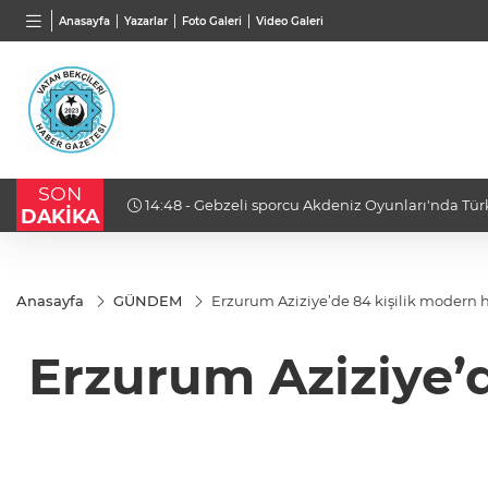
BGN
VND
GAU/
Anasayfa
Yazarlar
Foto Galeri
Video Galeri
27,9743
%-0,22
0,0018
%0,32
6.660
SON
sil edecek
14:16 - İş insanı Ali Bıdı'dan sağlıklı yaşam üzer
DAKİKA
açıklamalar... 77 yaşında gençlik mucizesi
Anasayfa
GÜNDEM
Erzurum Aziziye’de 84 kişilik modern h
Erzurum Aziziye’d