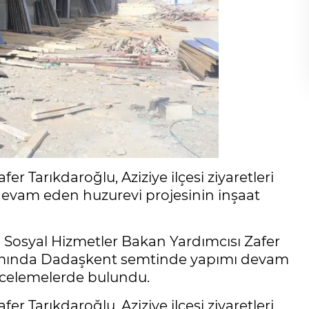
er Tarıkdaroğlu, Aziziye ilçesi ziyaretleri
vam eden huzurevi projesinin inşaat
e Sosyal Hizmetler Bakan Yardımcısı Zafer
apsamında Dadaşkent semtinde yapımı devam
incelemelerde bulundu.
er Tarıkdaroğlu, Aziziye ilçesi ziyaretleri