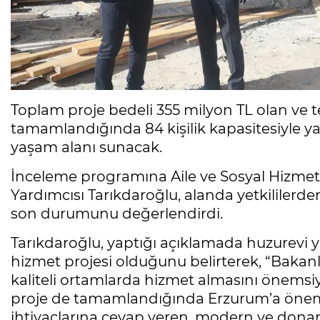
Toplam proje bedeli 355 milyon TL olan ve te
tamamlandığında 84 kişilik kapasitesiyle yaş
yaşam alanı sunacak.
İnceleme programına Aile ve Sosyal Hizmetl
Yardımcısı Tarıkdaroğlu, alanda yetkililerde
son durumunu değerlendirdi.
Tarıkdaroğlu, yaptığı açıklamada huzurevi y
hizmet projesi olduğunu belirterek, “Bakanlı
kaliteli ortamlarda hizmet almasını önemsiy
proje de tamamlandığında Erzurum’a önemli 
ihtiyaçlarına cevap veren, modern ve donan