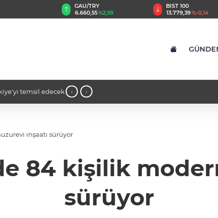
TRY
BIST 100
USD
,55
%2,59
13.779,39
%-0,14
47,6787
%0,18
GÜNDE
ine dikkat çeken
14:16 - Gaziantep’te bin konut için ana
‹
›
konutluk projeye temel
uzurevi inşaatı sürüyor
e 84 kişilik moder
sürüyor