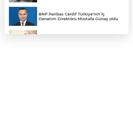
BNP Paribas Cardif Türkiye'nin İç
Denetim Direktörü Mustafa Güneş oldu
Malatya Büyükşehir’den Hekimhan’a dev
yatırım
Sakarya’da ücretsiz doğalgaza
kavuşacaklar
Yalova'da makine arızası yapan tanker
güvenli bölgeye çekildi
Eskişehir Büyükşehir’den kırsal
mahallelere yol yatırımı