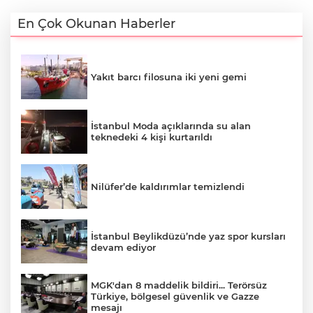
En Çok Okunan Haberler
Yakıt barcı filosuna iki yeni gemi
İstanbul Moda açıklarında su alan
teknedeki 4 kişi kurtarıldı
Nilüfer’de kaldırımlar temizlendi
İstanbul Beylikdüzü’nde yaz spor kursları
devam ediyor
MGK'dan 8 maddelik bildiri... Terörsüz
Türkiye, bölgesel güvenlik ve Gazze
mesajı