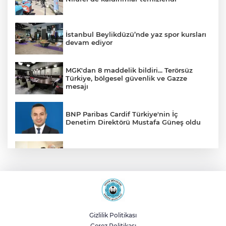
İstanbul Beylikdüzü’nde yaz spor kursları
devam ediyor
MGK'dan 8 maddelik bildiri... Terörsüz
Türkiye, bölgesel güvenlik ve Gazze
mesajı
BNP Paribas Cardif Türkiye'nin İç
Denetim Direktörü Mustafa Güneş oldu
Malatya Büyükşehir’den Hekimhan’a dev
yatırım
Sakarya’da ücretsiz doğalgaza
kavuşacaklar
Gizlilik Politikası
Çerez Politikası