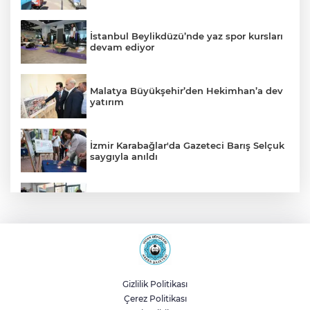
İstanbul Beylikdüzü’nde yaz spor kursları
devam ediyor
Malatya Büyükşehir’den Hekimhan’a dev
yatırım
İzmir Karabağlar'da Gazeteci Barış Selçuk
saygıyla anıldı
Konya Selçuklu'da Başkan
Pekyatırmacı'dan esnaf ziyareti
Ankara ATA Çiftliği yoncaları Doğal
Yaşam Parkı'na ulaştırıldı
Gizlilik Politikası
Çerez Politikası
Konya'da Başkan Altay öğrencilerin