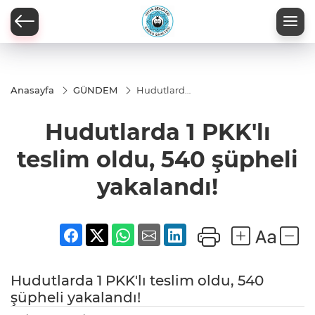
Anasayfa
GÜNDEM
Hudutlarda
1 PKK'lı
teslim oldu,
Hudutlarda 1 PKK'lı
540 şüpheli
yakalandı!
teslim oldu, 540 şüpheli
yakalandı!
Hudutlarda 1 PKK'lı teslim oldu, 540
şüpheli yakalandı!