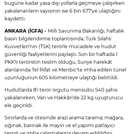
bugüne kadar yasa dışı yollarla geçmeye çalışırken
yakalananların sayısının ise 6 bin 677'ye ulaştığını
kaydetti.
ANKARA (İGFA) -
Milli Savunma Bakanlığı, haftalık
basın bilgilendirme toplantısında, Türk Silahlı
Kuvvetleri'nin (TSK) terörle mücadele ve hudut
güvenliği faaliyetlerini paylaştı. Son bir haftada 1
PKK'lı teröristin teslim olduğu, Suriye harekât
alanlarında Tel Rıfat ve Menbic'te imha edilen tünel
uzunluğunun 605 kilometreye ulaştığı belirtildi.
Hudutlarda 8'i terör örgütü mensubu 540 şahıs
yakalanırken, Van ve Hakkâri'de 22 kg uyuşturucu
ele geçirildi.
Sınırlarda ve ötesinde arazi arama tarama; mağara,
sığınak, barınak ile mayın ve el yapımı patlayıcı
tespit ve imha çalışmalarına devam edildiğini