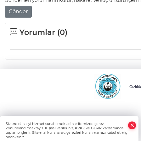
Gönderilen yorumların küfür, hakaret ve suç unsuru içerme
Gönder
Yorumlar (
0
)
Gizlili
Sizlere daha iyi hizmet sunabilmek adına sitemizde çerez
konumlandırmaktayız. Kişisel verileriniz, KVKK ve GDPR kapsamında
toplanıp işlenir. Sitemizi kullanarak, çerezleri kullanmamızı kabul etmiş
olacaksınız.