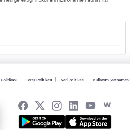
mesi gerektiğini okurlarımıza önemle hatırlatırız!
k Politikası
Çerez Politikası
Veri Politikası
Kullanım Şartnamesi