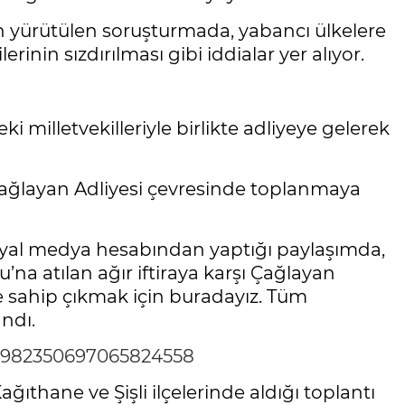
n yürütülen soruşturmada, yabancı ülkelere
erinin sızdırılması gibi iddialar yer alıyor.
milletvekilleriyle birlikte adliyeye gelerek
 Çağlayan Adliyesi çevresinde toplanmaya
osyal medya hesabından yaptığı paylaşımda,
 atılan ağır iftiraya karşı Çağlayan
 sahip çıkmak için buradayız. Tüm
andı.
/1982350697065824558
ğıthane ve Şişli ilçelerinde aldığı toplantı