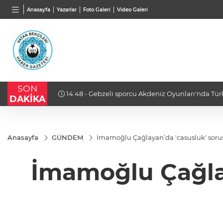
TND
BGN
VND
Anasayfa
Yazarlar
Foto Galeri
Video Galeri
16,3788
%0,90
27,9743
%-0,22
0,001
SON
14:48 - Gebzeli sporcu Akdeniz Oyunları'nda Tür
DAKİKA
Anasayfa
GÜNDEM
İmamoğlu Çağlayan’da 'casusluk' soruş
İmamoğlu Çağla