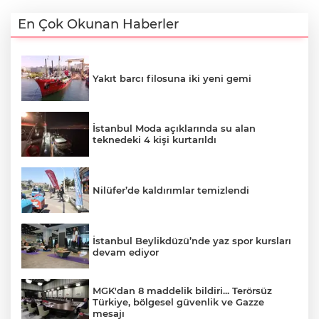
En Çok Okunan Haberler
Yakıt barcı filosuna iki yeni gemi
İstanbul Moda açıklarında su alan
teknedeki 4 kişi kurtarıldı
Nilüfer’de kaldırımlar temizlendi
İstanbul Beylikdüzü’nde yaz spor kursları
devam ediyor
MGK'dan 8 maddelik bildiri... Terörsüz
Türkiye, bölgesel güvenlik ve Gazze
mesajı