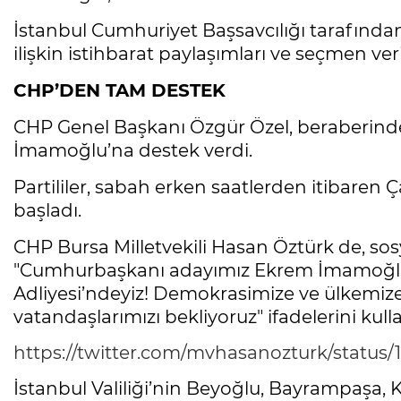
İstanbul Cumhuriyet Başsavcılığı tarafında
ilişkin istihbarat paylaşımları ve seçmen veril
CHP’DEN TAM DESTEK
CHP Genel Başkanı Özgür Özel, beraberindeki 
İmamoğlu’na destek verdi.
Partililer, sabah erken saatlerden itibaren
başladı.
CHP Bursa Milletvekili Hasan Öztürk de, s
"Cumhurbaşkanı adayımız Ekrem İmamoğlu’na
Adliyesi’ndeyiz! Demokrasimize ve ülkemize
vatandaşlarımızı bekliyoruz" ifadelerini kull
https://twitter.com/mvhasanozturk/status
İstanbul Valiliği’nin Beyoğlu, Bayrampaşa, Ka