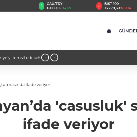
GAU/TRY
BIST 100
8
%0,32
6.660,55
%2,59
13.779,39
%-0,14
GÜNDE
kiye'yi temsil edecek
14:16 - İş insanı Ali Bıdı'dan sağlıklı
‹
›
açıklamalar... 77 yaşında gençlik muciz
turmasında ifade veriyor
yan’da 'casusluk' 
ifade veriyor