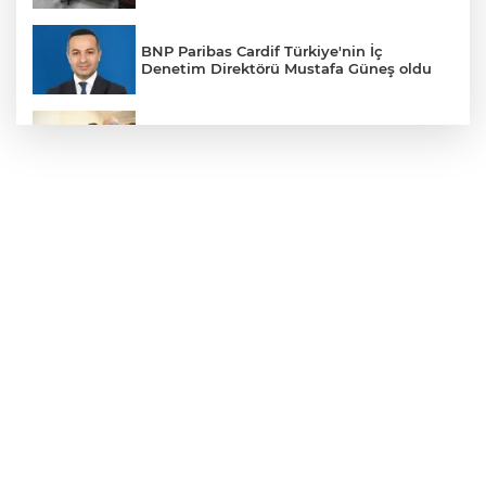
BNP Paribas Cardif Türkiye'nin İç
Denetim Direktörü Mustafa Güneş oldu
Malatya Büyükşehir’den Hekimhan’a dev
yatırım
Sakarya’da ücretsiz doğalgaza
kavuşacaklar
Yalova'da makine arızası yapan tanker
güvenli bölgeye çekildi
Eskişehir Büyükşehir’den kırsal
mahallelere yol yatırımı