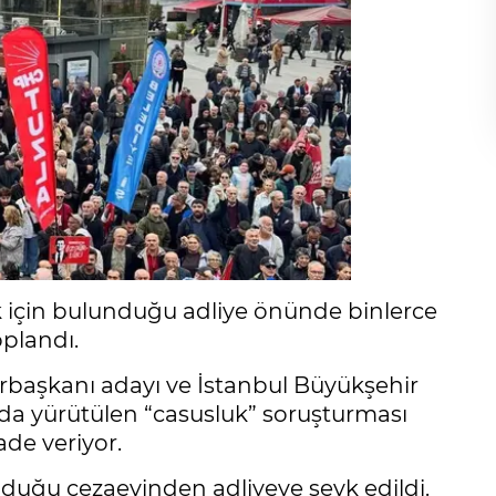
 için bulunduğu adliye önünde binlerce
oplandı.
başkanı adayı ve İstanbul Büyükşehir
a yürütülen “casusluk” soruşturması
de veriyor.
duğu cezaevinden adliyeye sevk edildi.