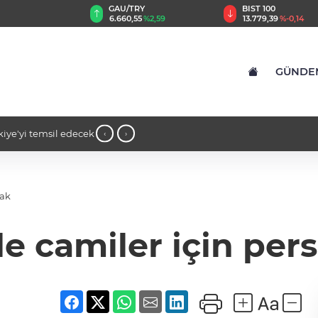
GAU/TRY
BIST 100
8
%0,32
6.660,55
%2,59
13.779,39
%-0,14
GÜNDE
kiye'yi temsil edecek
14:16 - İş insanı Ali Bıdı'dan sağlıklı
‹
›
açıklamalar... 77 yaşında gençlik muciz
cak
de camiler için per