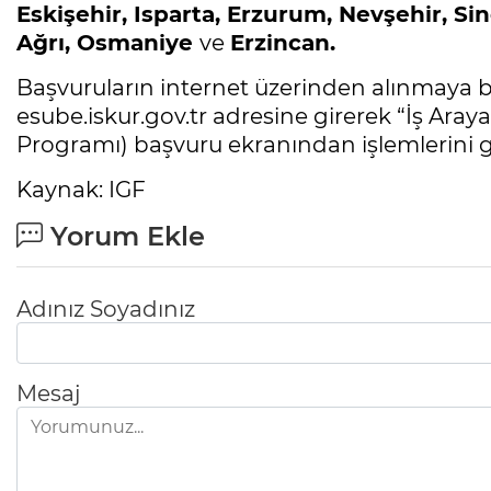
Eskişehir, Isparta, Erzurum, Nevşehir, Si
Ağrı, Osmaniye
ve
Erzincan.
Başvuruların internet üzerinden alınmaya baş
esube.iskur.gov.tr adresine girerek “İş Ara
Programı) başvuru ekranından işlemlerini ge
Kaynak: IGF
Yorum Ekle
Adınız Soyadınız
Mesaj