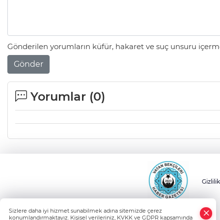
Gönderilen yorumların küfür, hakaret ve suç unsuru içerme
Gönder
Yorumlar (
0
)
Gizlili
Sizlere daha iyi hizmet sunabilmek adına sitemizde çerez
konumlandırmaktayız. Kişisel verileriniz, KVKK ve GDPR kapsamında