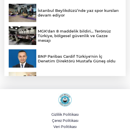
İstanbul Beylikdüzü’nde yaz spor kursları
devam ediyor
MGK'dan 8 maddelik bildiri... Terörsüz
Türkiye, bölgesel güvenlik ve Gazze
mesajı
BNP Paribas Cardif Türkiye'nin İç
Denetim Direktörü Mustafa Güneş oldu
Malatya Büyükşehir’den Hekimhan’a dev
yatırım
Sakarya’da ücretsiz doğalgaza
kavuşacaklar
Gizlilik Politikası
Çerez Politikası
Yalova'da makine arızası yapan tanker
Veri Politikası
güvenli bölgeye çekildi