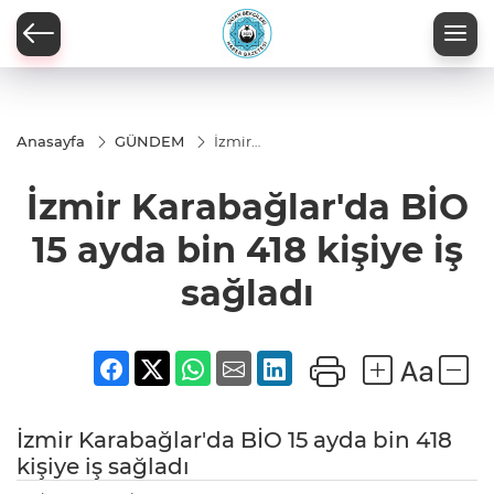
Anasayfa
GÜNDEM
İzmir
Karabağlar'da
BİO 15 ayda
İzmir Karabağlar'da BİO
bin 418 kişiye
iş sağladı
15 ayda bin 418 kişiye iş
sağladı
İzmir Karabağlar'da BİO 15 ayda bin 418
kişiye iş sağladı