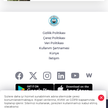
Kütahya'da Başkan Kahveci'den
çalışmalara yakın mercek
İzmit'te sıcak yemek desteğiyle
dayanışma büyüyor
Gizlilik Politikası
Çerez Politikası
Sakarya'da gençler istedi, Başkan
Veri Politikası
Alemdar talimat verdi
Kullanım Şartnamesi
Künye
İletişim
Bursa Osmangazi’de yeşil alanlara titiz
koruma
Sizlere daha iyi hizmet sunabilmek adına sitemizde çerez
konumlandırmaktayız. Kişisel verileriniz, KVKK ve GDPR kapsamında
HABER YAZILIMI
ve TURKTICARET.NET projesidir Copyright© 2006-
toplanıp işlenir. Sitemizi kullanarak, çerezleri kullanmamızı kabul etmiş
olacaksınız.
2026 Tüm hakları saklıdır.