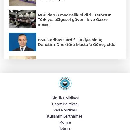
MGK'dan 8 maddelik bildiri... Terörsüz
Türkiye, bölgesel güvenlik ve Gazze
mesajı
BNP Paribas Cardif Türkiye'nin İç
Denetim Direktörü Mustafa Güneş oldu
Malatya Büyükşehir’den Hekimhan’a dev
yatırım
Sakarya’da ücretsiz doğalgaza
kavuşacaklar
Gizlilik Politikası
Çerez Politikası
Yalova'da makine arızası yapan tanker
Veri Politikası
güvenli bölgeye çekildi
Kullanım Şartnamesi
Künye
İletişim