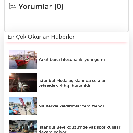
Yorumlar (
0
)
En Çok Okunan Haberler
Yakıt barcı filosuna iki yeni gemi
İstanbul Moda açıklarında su alan
teknedeki 4 kişi kurtarıldı
Nilüfer’de kaldırımlar temizlendi
İstanbul Beylikdüzü’nde yaz spor kursları
devam ediyor