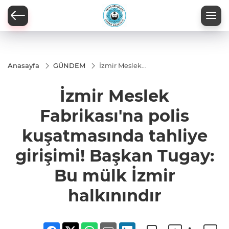
Anasayfa
GÜNDEM
İzmir Meslek
Fabrikası'na
polis
İzmir Meslek
kuşatmasında
tahliye
girişimi!
Fabrikası'na polis
Başkan
Tugay: Bu
kuşatmasında tahliye
mülk İzmir
halkınındır
girişimi! Başkan Tugay:
Bu mülk İzmir
halkınındır