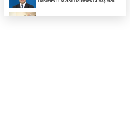
Denetim Direktörü Mustafa Güneş oldu
Malatya Büyükşehir’den Hekimhan’a dev
yatırım
Sakarya’da ücretsiz doğalgaza
kavuşacaklar
Yalova'da makine arızası yapan tanker
güvenli bölgeye çekildi
Eskişehir Büyükşehir’den kırsal
mahallelere yol yatırımı