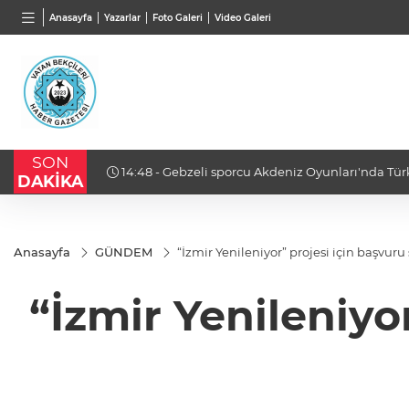
BGN
VND
GAU/
Anasayfa
Yazarlar
Foto Galeri
Video Galeri
27,9743
%-0,22
0,0018
%0,32
6.660
SON
sil edecek
14:16 - İş insanı Ali Bıdı'dan sağlıklı yaşam üzer
DAKİKA
açıklamalar... 77 yaşında gençlik mucizesi
Anasayfa
GÜNDEM
“İzmir Yenileniyor” projesi için başvuru
“İzmir Yenileniyo