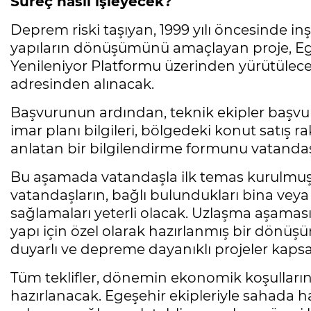
Süreç nasıl işleyecek?
Deprem riski taşıyan, 1999 yılı öncesinde 
yapıların dönüşümünü amaçlayan proje, Egeş
Yenileniyor Platformu üzerinden yürütülece
adresinden alınacak.
Başvurunun ardından, teknik ekipler başvur
imar planı bilgileri, bölgedeki konut satış r
anlatan bir bilgilendirme formunu vatandaşl
Bu aşamada vatandaşla ilk temas kurulmuş 
vatandaşların, bağlı bulundukları bina veya
sağlamaları yeterli olacak. Uzlaşma aşaması
yapı için özel olarak hazırlanmış bir dönüşü
duyarlı ve depreme dayanıklı projeler kapsa
Tüm teklifler, dönemin ekonomik koşulları
hazırlanacak. Egeşehir ekipleriyle sahada 