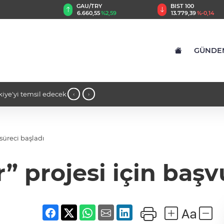
TRY
BIST 100
USD
,55
%2,59
13.779,39
%-0,14
47,6787
%0,18
GÜNDE
ine dikkat çeken
14:16 - Gaziantep’te bin konut için ana
‹
›
konutluk projeye temel
 süreci başladı
r” projesi için başv