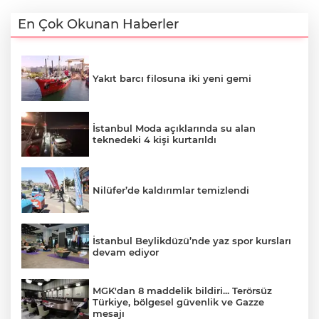
En Çok Okunan Haberler
Yakıt barcı filosuna iki yeni gemi
İstanbul Moda açıklarında su alan
teknedeki 4 kişi kurtarıldı
Nilüfer’de kaldırımlar temizlendi
İstanbul Beylikdüzü’nde yaz spor kursları
devam ediyor
MGK'dan 8 maddelik bildiri... Terörsüz
Türkiye, bölgesel güvenlik ve Gazze
mesajı