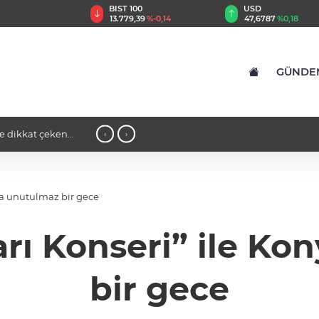
TRY
BIST 100
USD
,55
%2,59
13.779,39
%-0,14
47,6787
%0,18
GÜNDE
ine dikkat çeken
14:16 - Gaziantep’te bin konut için ana
‹
›
konutluk projeye temel
da unutulmaz bir gece
arı Konseri” ile Ko
bir gece