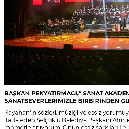
BAŞKAN PEKYATIRMACI,“
SANAT
AKADEM
SANATSEVERLERİMİZLE BİRBİRİNDEN G
Kayahan’ın sözleri, müziği ve eşsiz yorumuy
ifade eden Selçuklu Belediye Başkanı Ahmet
rahmetle anıyorum. Onun eşsiz şarkıları ile