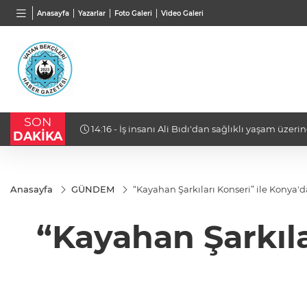
BGN
VND
GAU/
Anasayfa
Yazarlar
Foto Galeri
Video Galeri
27,9743
%-0,22
0,0018
%0,32
6.660
SON
sil edecek
14:16 - İş insanı Ali Bıdı'dan sağlıklı yaşam üzer
DAKİKA
açıklamalar... 77 yaşında gençlik mucizesi
Anasayfa
GÜNDEM
“Kayahan Şarkıları Konseri” ile Konya'
“Kayahan Şarkıl