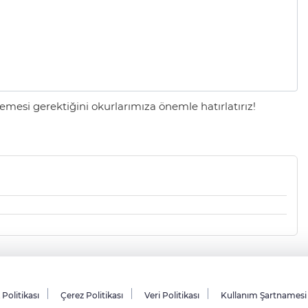
mesi gerektiğini okurlarımıza önemle hatırlatırız!
k Politikası
Çerez Politikası
Veri Politikası
Kullanım Şartnamesi