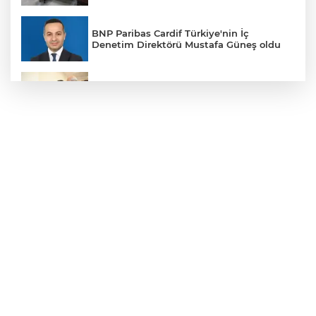
BNP Paribas Cardif Türkiye'nin İç
Denetim Direktörü Mustafa Güneş oldu
Malatya Büyükşehir’den Hekimhan’a dev
yatırım
Sakarya’da ücretsiz doğalgaza
kavuşacaklar
Yalova'da makine arızası yapan tanker
güvenli bölgeye çekildi
Eskişehir Büyükşehir’den kırsal
mahallelere yol yatırımı