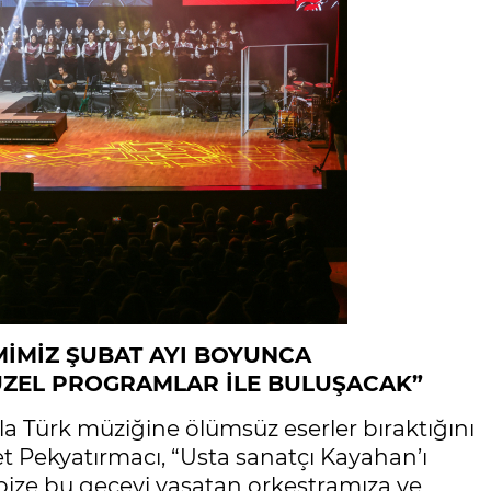
İMİZ ŞUBAT AYI BOYUNCA
ÜZEL PROGRAMLAR İLE BULUŞACAK”
la Türk müziğine ölümsüz eserler bıraktığını
 Pekyatırmacı, “Usta sanatçı Kayahan’ı
 bize bu geceyi yaşatan orkestramıza ve