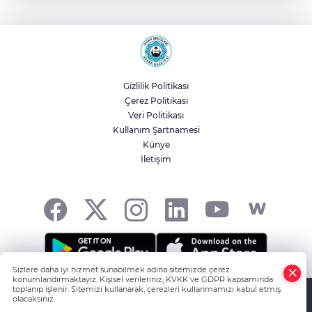
Nevşehir Kültür Yolu'nda Merve Özbey
coşkusu
Konya'da Başkan Altay öğrencilerin
heyecanına ortak oldu
Gizlilik Politikası
Çerez Politikası
Ankara ATA Çiftliği yoncaları Doğal
Veri Politikası
Yaşam Parkı'na ulaştırıldı
Kullanım Şartnamesi
Künye
İletişim
Konya Selçuklu'da Başkan
Pekyatırmacı'dan esnaf ziyareti
Sizlere daha iyi hizmet sunabilmek adına sitemizde çerez
konumlandırmaktayız. Kişisel verileriniz, KVKK ve GDPR kapsamında
HABER YAZILIMI
ve TURKTICARET.NET projesidir Copyright© 2006-
toplanıp işlenir. Sitemizi kullanarak, çerezleri kullanmamızı kabul etmiş
olacaksınız.
2026 Tüm hakları saklıdır.
Anasayfa
Haber Ara
Yazarlar