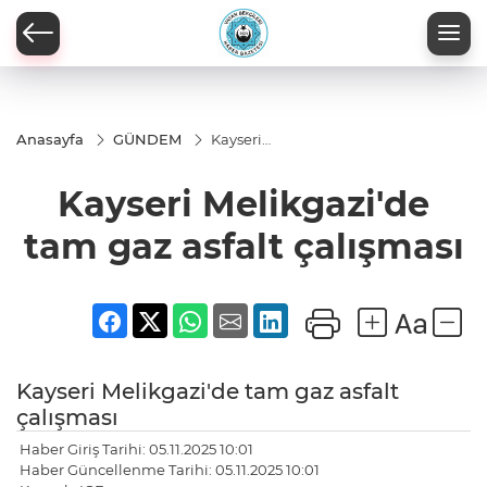
Anasayfa
GÜNDEM
Kayseri
Melikgazi'de
tam gaz
Kayseri Melikgazi'de
asfalt
çalışması
tam gaz asfalt çalışması
Kayseri Melikgazi'de tam gaz asfalt
çalışması
Haber Giriş Tarihi: 05.11.2025 10:01
Haber Güncellenme Tarihi: 05.11.2025 10:01