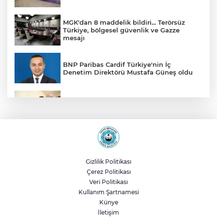
MGK'dan 8 maddelik bildiri... Terörsüz
Türkiye, bölgesel güvenlik ve Gazze
mesajı
BNP Paribas Cardif Türkiye'nin İç
Denetim Direktörü Mustafa Güneş oldu
Malatya Büyükşehir’den Hekimhan’a dev
yatırım
Sakarya’da ücretsiz doğalgaza
kavuşacaklar
Gizlilik Politikası
Çerez Politikası
Yalova'da makine arızası yapan tanker
Veri Politikası
güvenli bölgeye çekildi
Kullanım Şartnamesi
Künye
İletişim
Eskişehir Büyükşehir’den kırsal