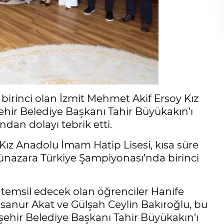
irinci olan İzmit Mehmet Akif Ersoy Kız
hir Belediye Başkanı Tahir Büyükakın’ı
ından dolayı tebrik etti.
ız Anadolu İmam Hatip Lisesi, kısa süre
Münazara Türkiye Şampiyonası’nda birinci
temsil edecek olan öğrenciler Hanife
anur Akat ve Gülşah Ceylin Bakıroğlu, bu
şehir Belediye Başkanı Tahir Büyükakın’ı