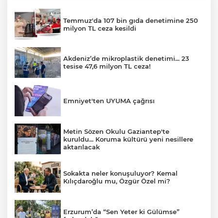
Temmuz'da 107 bin gıda denetimine 250
milyon TL ceza kesildi
Akdeniz’de mikroplastik denetimi... 23
tesise 47,6 milyon TL ceza!
Emniyet'ten UYUMA çağrısı
Metin Sözen Okulu Gaziantep'te
kuruldu... Koruma kültürü yeni nesillere
aktarılacak
Sokakta neler konuşuluyor? Kemal
Kılıçdaroğlu mu, Özgür Özel mi?
Erzurum’da “Sen Yeter ki Gülümse”