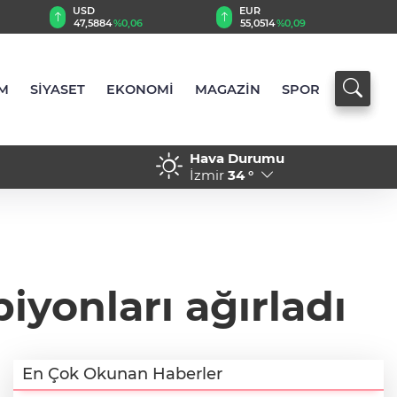
USD
EUR
47,5884
%0,06
55,0514
%0,09
M
SİYASET
EKONOMİ
MAGAZİN
SPOR
Hava Durumu
nlardan Türkiye için uyarı
12:17 - Edirne Keşan'da Ö
İzmir
34 °
yonları ağırladı
En Çok Okunan Haberler