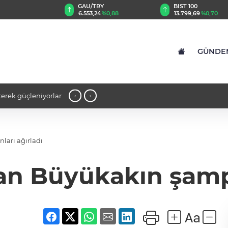
GAU/TRY
BIST 100
8
%0,31
6.553,24
%0,88
13.799,69
%0,70
GÜNDE
terek güçleniyorlar
12:17 - Su stresi çağı yaklaşıyor! Uzma
‹
›
ları ağırladı
an Büyükakın şampi