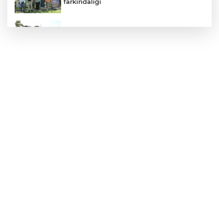
farkındalığı
Manisa Büyükşehir İle “Mahallemde
Şenlik Var”
Başkan Aydın, Osmangazi Doğancı’da
talepleri dinledi
Belde A.Ş.’den Kocaeli çocuklara
eğlenceli etkinlik
Ordu’da uluslararası bisiklet heyecanı