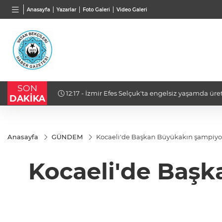
TND
BGN
VND
Anasayfa
Yazarlar
Foto Galeri
Video Galeri
16,2473
%-0,45
28,0626
%0,37
0,001
SON
12:17 - İzmir Efes Selçuk'ta engelsiz yaşamda üre
DAKİKA
Anasayfa
GÜNDEM
Kocaeli'de Başkan Büyükakın şampiyon
Kocaeli'de Başk