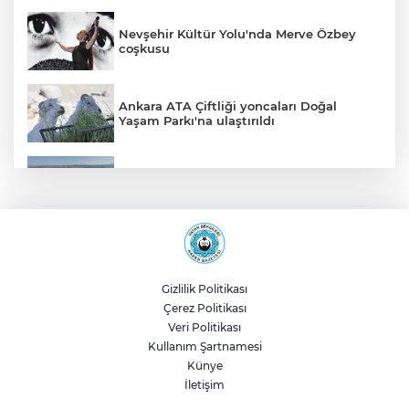
Nevşehir Kültür Yolu'nda Merve Özbey
coşkusu
Ankara ATA Çiftliği yoncaları Doğal
Yaşam Parkı'na ulaştırıldı
Bursa Şehir Hastanesi otoparkı bu ay
hizmete açılıyor
Sakarya Akyazı’da altyapı hattı için saha
çalışmaları başladı
Gizlilik Politikası
Çerez Politikası
Genel Sekreter Dr. Baraçlı’dan Gölcük’teki
Veri Politikası
projelere yakın takip
Kullanım Şartnamesi
Künye
İletişim
2025'te Ar-Ge'ye 254 milyar TL harcadık!
Ar-Ge'de en büyük pay üniversitelere