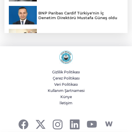
BNP Paribas Cardif Türkiye'nin İç
Denetim Direktörü Mustafa Güneş oldu
Malatya Büyükşehir’den Hekimhan’a dev
yatırım
Sakarya’da ücretsiz doğalgaza
kavuşacaklar
Gizlilik Politikası
Çerez Politikası
Yalova'da makine arızası yapan tanker
Veri Politikası
güvenli bölgeye çekildi
Kullanım Şartnamesi
Künye
İletişim
Eskişehir Büyükşehir’den kırsal
mahallelere yol yatırımı