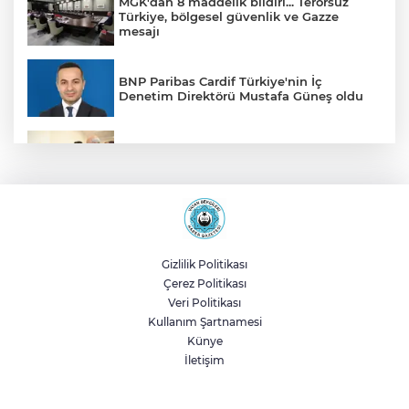
MGK'dan 8 maddelik bildiri... Terörsüz
Türkiye, bölgesel güvenlik ve Gazze
mesajı
BNP Paribas Cardif Türkiye'nin İç
Denetim Direktörü Mustafa Güneş oldu
Malatya Büyükşehir’den Hekimhan’a dev
yatırım
Sakarya’da ücretsiz doğalgaza
kavuşacaklar
Gizlilik Politikası
Çerez Politikası
Yalova'da makine arızası yapan tanker
Veri Politikası
güvenli bölgeye çekildi
Kullanım Şartnamesi
Künye
İletişim
Eskişehir Büyükşehir’den kırsal
mahallelere yol yatırımı