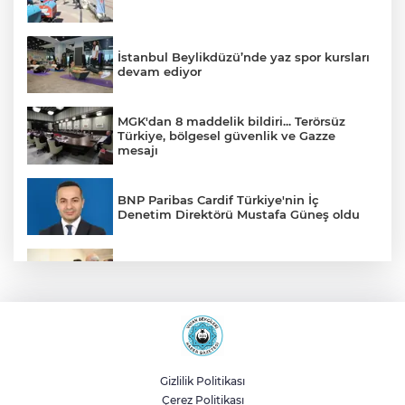
İstanbul Beylikdüzü’nde yaz spor kursları
devam ediyor
MGK'dan 8 maddelik bildiri... Terörsüz
Türkiye, bölgesel güvenlik ve Gazze
mesajı
BNP Paribas Cardif Türkiye'nin İç
Denetim Direktörü Mustafa Güneş oldu
Malatya Büyükşehir’den Hekimhan’a dev
yatırım
Sakarya’da ücretsiz doğalgaza
kavuşacaklar
Gizlilik Politikası
Çerez Politikası