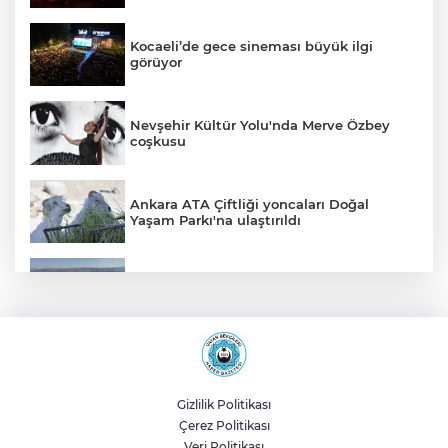
Kocaeli’de gece sineması büyük ilgi
görüyor
Nevşehir Kültür Yolu'nda Merve Özbey
coşkusu
Ankara ATA Çiftliği yoncaları Doğal
Yaşam Parkı'na ulaştırıldı
Bursa Şehir Hastanesi otoparkı bu ay
hizmete açılıyor
Sakarya Akyazı’da altyapı hattı için saha
çalışmaları başladı
Gizlilik Politikası
Çerez Politikası
Genel Sekreter Dr. Baraçlı’dan Gölcük’teki
Veri Politikası