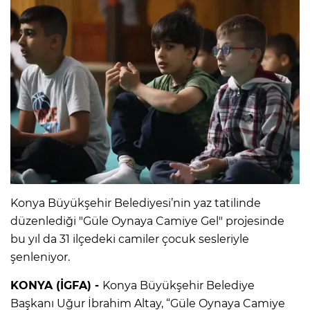
Konya Büyükşehir Belediyesi’nin yaz tatilinde
düzenlediği "Güle Oynaya Camiye Gel" projesinde
bu yıl da 31 ilçedeki camiler çocuk sesleriyle
şenleniyor.
KONYA (İGFA) -
Konya Büyükşehir Belediye
Başkanı Uğur İbrahim Altay, “Güle Oynaya Camiye