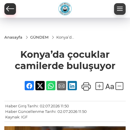
Anasayfa
GÜNDEM
Konya’da
çocuklar
camilerde
Konya’da çocuklar
buluşuyor
camilerde buluşuyor
Haber Giriş Tarihi: 02.07.2026 11:50
Haber Güncellenme Tarihi: 02.07.2026 11:50
Kaynak: IGF