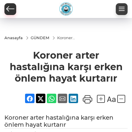
Anasayfa
GÜNDEM
Koroner
arter
hastalığına
Koroner arter
karşı erken
önlem
hayat
hastalığına karşı erken
kurtarır
önlem hayat kurtarır
Koroner arter hastalığına karşı erken
önlem hayat kurtarır