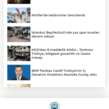
Nilüfer’de kaldırımlar temizlendi
İstanbul Beylikdüzü’nde yaz spor kursları
devam ediyor
MGK'dan 8 maddelik bildiri... Terörsüz
Türkiye, bölgesel güvenlik ve Gazze
mesajı
BNP Paribas Cardif Türkiye'nin İç
Denetim Direktörü Mustafa Güneş oldu
Malatya Büyükşehir’den Hekimhan’a dev
yatırım
Sakarya’da ücretsiz doğalgaza