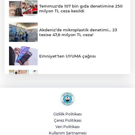
Temmuz'da 107 bin gıda denetimine 250
milyon TL ceza kesildi
Akdeniz’de mikroplastik denetimi... 23
tesise 47,6 milyon TL ceza!
Emniyet'ten UYUMA çağrısı
Bursa Yıldırım'da Başkan Yılmaz
Zümrütevler esnafıyla buluştu
Temiz Maltepe için ekipler Altayçeşme’de
sahada
Gizlilik Politikası
Çerez Politikası
Bursa Büyükşehir Keles'te ulaşım
Veri Politikası
kalitesini artırıyor
Kullanım Şartnamesi