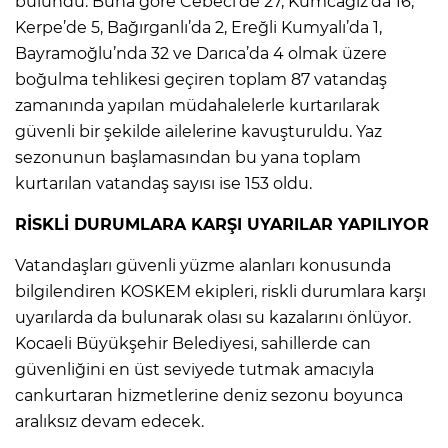
bulundu. Buna göre Cebeci’de 27, Kumcağız’da 16,
Kerpe’de 5, Bağırganlı’da 2, Ereğli Kumyalı’da 1,
Bayramoğlu’nda 32 ve Darıca’da 4 olmak üzere
boğulma tehlikesi geçiren toplam 87 vatandaş
zamanında yapılan müdahalelerle kurtarılarak
güvenli bir şekilde ailelerine kavuşturuldu. Yaz
sezonunun başlamasından bu yana toplam
kurtarılan vatandaş sayısı ise 153 oldu.
RİSKLİ DURUMLARA KARŞI UYARILAR YAPILIYOR
Vatandaşları güvenli yüzme alanları konusunda
bilgilendiren KOSKEM ekipleri, riskli durumlara karşı
uyarılarda da bulunarak olası su kazalarını önlüyor.
Kocaeli Büyükşehir Belediyesi, sahillerde can
güvenliğini en üst seviyede tutmak amacıyla
cankurtaran hizmetlerine deniz sezonu boyunca
aralıksız devam edecek.