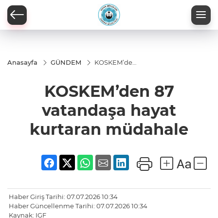
Anasayfa
GÜNDEM
KOSKEM’den
87 vatandaşa
hayat
KOSKEM’den 87
kurtaran
müdahale
vatandaşa hayat
kurtaran müdahale
Haber Giriş Tarihi: 07.07.2026 10:34
Haber Güncellenme Tarihi: 07.07.2026 10:34
Kaynak: IGF