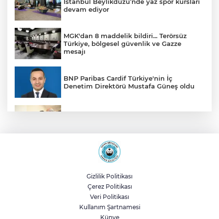
İstanbul Beylikdüzü’nde yaz spor kursları
devam ediyor
MGK'dan 8 maddelik bildiri... Terörsüz
Türkiye, bölgesel güvenlik ve Gazze
mesajı
BNP Paribas Cardif Türkiye'nin İç
Denetim Direktörü Mustafa Güneş oldu
Malatya Büyükşehir’den Hekimhan’a dev
yatırım
Sakarya’da ücretsiz doğalgaza
kavuşacaklar
Gizlilik Politikası
Çerez Politikası
Yalova'da makine arızası yapan tanker
Veri Politikası
güvenli bölgeye çekildi
Kullanım Şartnamesi
Künye