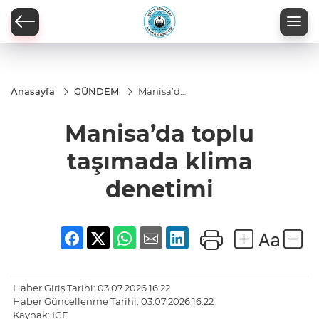
Anasayfa
GÜNDEM
Manisa’da
toplu
taşımada
Manisa’da toplu
klima
denetimi
taşımada klima
denetimi
Haber Giriş Tarihi: 03.07.2026 16:22
Haber Güncellenme Tarihi: 03.07.2026 16:22
Kaynak: IGF