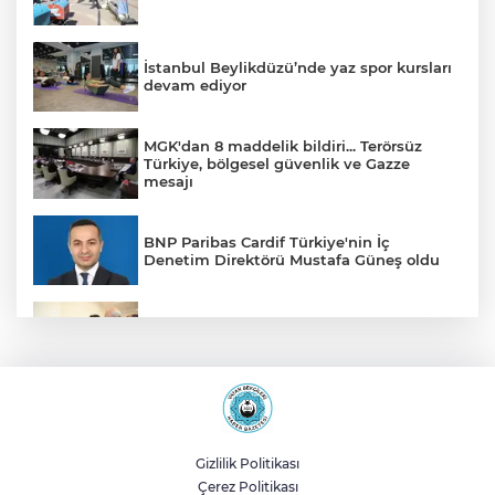
İstanbul Beylikdüzü’nde yaz spor kursları
devam ediyor
MGK'dan 8 maddelik bildiri... Terörsüz
Türkiye, bölgesel güvenlik ve Gazze
mesajı
BNP Paribas Cardif Türkiye'nin İç
Denetim Direktörü Mustafa Güneş oldu
Malatya Büyükşehir’den Hekimhan’a dev
yatırım
Sakarya’da ücretsiz doğalgaza
kavuşacaklar
Gizlilik Politikası
Çerez Politikası