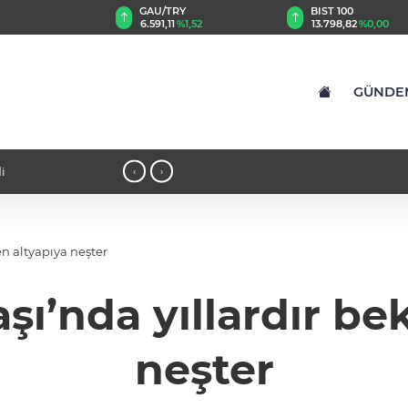
TRY
BIST 100
USD
1
%1,52
13.798,82
%0,00
47,6996
%0,17
GÜNDE
kı denetim
10:03 - Kocaeli’de KOTKO için dönüş
‹
›
n altyapıya neşter
ı’nda yıllardır be
neşter