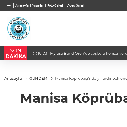
BGN
VND
GAU/
Anasayfa
Yazarlar
Foto Galeri
Video Galeri
27,9743
%-0,22
0,0018
%0,31
6.591,1
SON
10:03 - İstanbul Maltepe’de zincir marketlere sı
DAKİKA
Anasayfa
GÜNDEM
Manisa Köprübaşı’nda yıllardır beklene
Manisa Köprübaş