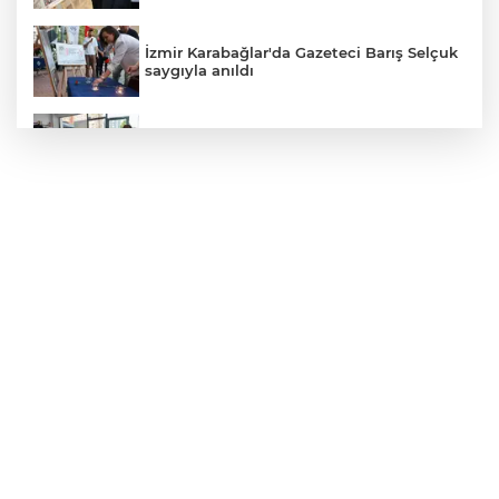
İzmir Karabağlar'da Gazeteci Barış Selçuk
saygıyla anıldı
Konya Selçuklu'da Başkan
Pekyatırmacı'dan esnaf ziyareti
Ankara ATA Çiftliği yoncaları Doğal
Yaşam Parkı'na ulaştırıldı
Konya'da Başkan Altay öğrencilerin
heyecanına ortak oldu
Eskişehir Büyükşehir’den kırsal
mahallelere yol yatırımı