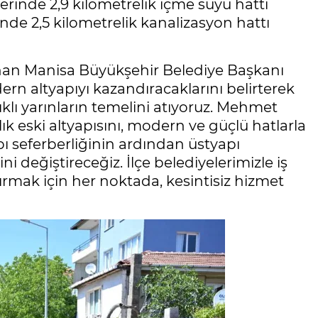
inde 2,9 kilometrelik içme suyu hattı
de 2,5 kilometrelik kanalizasyon hattı
unan Manisa Büyükşehir Belediye Başkanı
rn altyapıyı kazandıracaklarını belirterek
klı yarınların temelini atıyoruz. Mehmet
ık eski altyapısını, modern ve güçlü hatlarla
pı seferberliğinin ardından üstyapı
i değiştireceğiz. İlçe belediyelerimizle iş
rtırmak için her noktada, kesintisiz hizmet