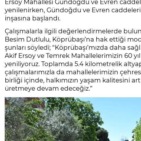
Ersoy Mahallesi Gündoğdu ve Evren caddeler
yenilenirken, Gündoğdu ve Evren caddelerin
inşasına başlandı.
Çalışmalarla ilgili değerlendirmelerde bul
Besim Dutlulu, Köprübaşı’na hak ettiği mode
şunları söyledi; “Köprübaşı’mızda daha sağlı
Akif Ersoy ve Temrek Mahallelerimizin 60 yıll
yeniliyoruz. Toplamda 5.4 kilometrelik altya
çalışmalarımızla da mahallelerimizin çehresin
birliği içinde, halkımızın yaşam kalitesini a
üretmeye devam edeceğiz.”