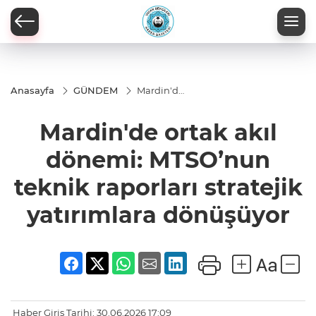
Anasayfa
GÜNDEM
Mardin'de
ortak akıl
dönemi:
Mardin'de ortak akıl
MTSO’nun
teknik
raporları
dönemi: MTSO’nun
stratejik
yatırımlara
teknik raporları stratejik
dönüşüyor
yatırımlara dönüşüyor
Haber Giriş Tarihi: 30.06.2026 17:09