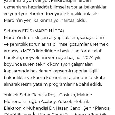
yatırımlara yön veriyor. Farklı disiplinlerden
uzmanların hazırladığı bilimsel raporlar, bakanlıklar
ve yerel yönetimler düzeyinde karşılık bularak
Mardin’in yeni kalkınma yol haritası oldu.
Şehmus EDİS (MARDİN İGFA)
Mardin’in kronikleşen altyapı, ulaşım, sanayi, tarım
ve şehircilik sorunlarına bilimsel çözümler üretmek
amacıyla MTSO liderliğinde başlatılan "ortak akıl"
hareketi, meyvelerini vermeye başladı. 2024 yılı
boyunca süren teknik komisyon çalışmaları
kapsamında hazırlanan kapsamlı raporlar, ilgili
bakanlıklar ve kamu kurumları tarafından dikkate
alınarak resmi yatırım programlarına dahil edildi.
Yüksek Şehir Plancısı Reşit Coşkun, Makine
Mühendisi Tuğba Acabey, Yüksek Elektrik
Elektronik Mühendisi Dr. Hasan Cangi, Şehir Plancısı
Gönül Bakırcı, İç Mimar Caner Tatlıdede ve Jeofizik