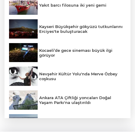
Yakıt barcı filosuna iki yeni gemi
Kayseri Büyükşehir gökyüzü tutkunlarını
Erciyes'te buluşturacak
Kocaeli’de gece sineması büyük ilgi
görüyor
Nevşehir Kültür Yolu'nda Merve Özbey
coşkusu
Ankara ATA Çiftliği yoncaları Doğal
Yaşam Parkı'na ulaştırıldı
Bursa Şehir Hastanesi otoparkı bu ay
hizmete açılıyor