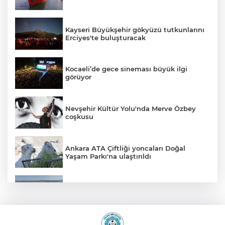
Kayseri Büyükşehir gökyüzü tutkunlarını
Erciyes'te buluşturacak
Kocaeli’de gece sineması büyük ilgi
görüyor
Nevşehir Kültür Yolu'nda Merve Özbey
coşkusu
Ankara ATA Çiftliği yoncaları Doğal
Yaşam Parkı'na ulaştırıldı
Bursa Şehir Hastanesi otoparkı bu ay
hizmete açılıyor