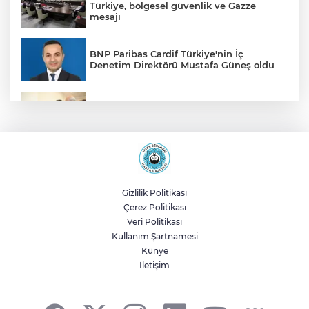
Türkiye, bölgesel güvenlik ve Gazze
mesajı
BNP Paribas Cardif Türkiye'nin İç
Denetim Direktörü Mustafa Güneş oldu
Malatya Büyükşehir’den Hekimhan’a dev
yatırım
Sakarya’da ücretsiz doğalgaza
kavuşacaklar
Gizlilik Politikası
Çerez Politikası
Yalova'da makine arızası yapan tanker
Veri Politikası
güvenli bölgeye çekildi
Kullanım Şartnamesi
Künye
İletişim
Eskişehir Büyükşehir’den kırsal
mahallelere yol yatırımı